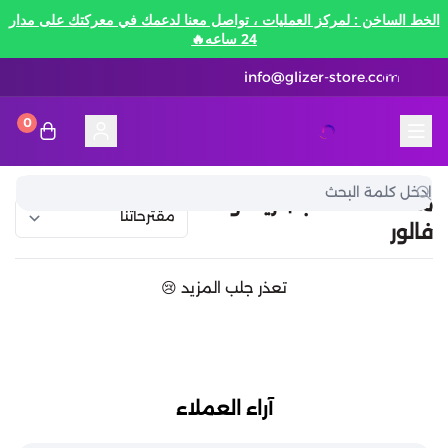
الخط الساخن : لمركز العمليات ، تواصل معنا لدعمك في معركتك على مدار
24 ساعه🔥
info@glizer-store.com
0
المدونة
قلايزر ستور | Glizer Store
تقسيط
منصات الألعاب | ارينا اوف
فالور
تقسيط
منصات الألعاب
تعذر جلب المزيد 😢
متاجر رقمية
منصات الألعاب
تقسيط نيفرنيس تو ايفرنيس Neverness to
Everness
متاجر رقمية
هونكاي امباكت Honkai Impact
الاتصالات والبيانات
تقسيط سوا بلاي
آراء العملاء
رن سكيب Rune Scape
بطاقات ايتونز
بطاقات التسوق
الاتصالات والبيانات
تقسيط ببجي