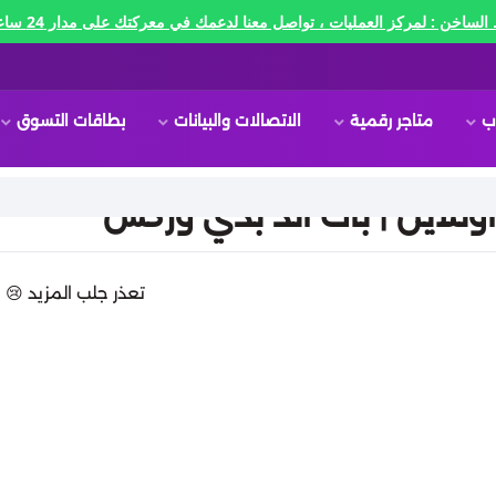
الساخن : لمركز العمليات ، تواصل معنا لدعمك في معركتك على مدار 24 ساعه🔥
ب
متاجر رقمية
الاتصالات والبيانات
بطاقات التسوق
نلاين | باث اند بدي وركس
تعذر جلب المزيد 😢