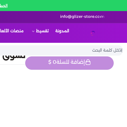
الخط 
info@glizer-store.com
المدونة
تقسيط
منصات الألعا
قلايزر ستور | Glizer Store
تسوق او
إضافة للسلة
0
$