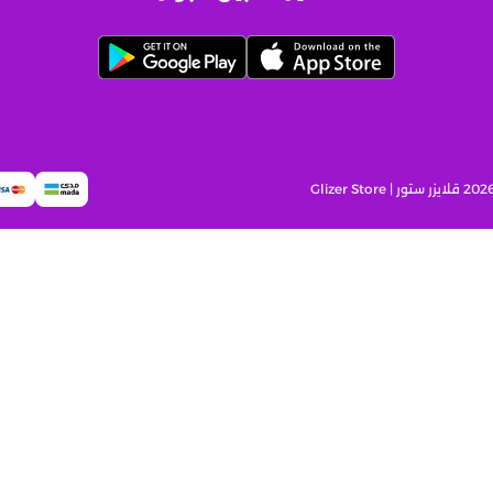
قلايزر ستور | Glizer Store