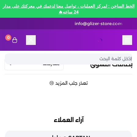
الخط الساخن : لمركز العمليات ، تواصل معنا لدعمك في معركتك على مدار
24 ساعه🔥
info@glizer-store.com
0
المدونة
قلايزر ستور | Glizer Store
تقسيط
بطاقات التسوق
تقسيط
منصات الألعاب
تعذر جلب المزيد 😢
متاجر رقمية
منصات الألعاب
تقسيط نيفرنيس تو ايفرنيس Neverness to
Everness
متاجر رقمية
هونكاي امباكت Honkai Impact
الاتصالات والبيانات
تقسيط سوا بلاي
آراء العملاء
رن سكيب Rune Scape
بطاقات ايتونز
بطاقات التسوق
الاتصالات والبيانات
تقسيط ببجي