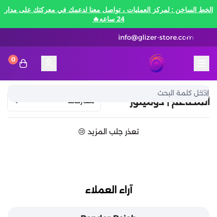
الخط الساخن : لمركز العمليات ، تواصل معنا لدعمك في معركتك على مدار
24 ساعه🔥
info@glizer-store.com
0
المدونة
قلايزر ستور | Glizer Store
تقسيط
المطاعم | دومينوز
تقسيط
منصات الألعاب
تعذر جلب المزيد 😢
متاجر رقمية
منصات الألعاب
تقسيط نيفرنيس تو ايفرنيس Neverness to
Everness
متاجر رقمية
هونكاي امباكت Honkai Impact
الاتصالات والبيانات
تقسيط سوا بلاي
آراء العملاء
رن سكيب Rune Scape
بطاقات ايتونز
بطاقات التسوق
الاتصالات والبيانات
تقسيط ببجي