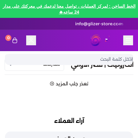
الخط الساخن : لمركز العمليات ، تواصل معنا لدعمك في معركتك على مدار
24 ساعه🔥
info@glizer-store.com
0
المدونة
قلايزر ستور | Glizer Store
تقسيط
الكترونيات | قصر الأواني
تقسيط
منصات الألعاب
تعذر جلب المزيد 😢
متاجر رقمية
منصات الألعاب
تقسيط نيفرنيس تو ايفرنيس Neverness to
Everness
متاجر رقمية
هونكاي امباكت Honkai Impact
الاتصالات والبيانات
تقسيط سوا بلاي
آراء العملاء
رن سكيب Rune Scape
بطاقات ايتونز
بطاقات التسوق
الاتصالات والبيانات
تقسيط ببجي