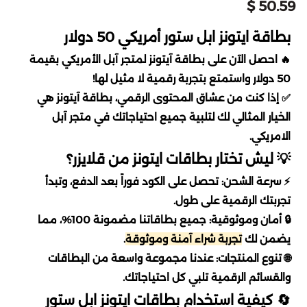
اوفرواتش 2 Overwatch
تقسيط يلا لودو
50.59 $
دبس dibs
اكسترا
خدمات
نايس ون
امازون اماراتي
اسواق التميمي
بطاقة ايتونز ابل ستور أمريكي 50 دولار
بليزارد Blizzard
تقسيط قنشن
🔥 احصل الآن على بطاقة آيتونز لمتجر آبل الأمريكي بقيمة
شكرا
الحداد
العثيم
المسافر
سعد الدين
50 دولار واستمتع بتجربة رقمية لا مثيل لها!
EA play
تقسيط هونكاي
✅ إذا كنت من عشاق المحتوى الرقمي، بطاقة آيتونز هي
ساكو
فيرجن
باتشي
النهدي
ستار باكس
الخيار المثالي لك لتلبية جميع احتياجاتك في متجر آبل
كملنا
تقسيط وايت اوت سرفايفل
الامريكي.
انوش
ماكس max
فوكس
مايسترو
السيف غاليري
💡 ليش تختار بطاقات ايتونز من قلايزر؟
تقسيط where winds meet
فري فاير
⚡ سرعة الشحن: تحصل على الكود فوراً بعد الدفع، وتبدأ
بيترومين
اني و داني
سنتر بوينت
قصر الأواني
تقسيط جواكر
where winds meet
تجربتك الرقمية على طول.
🔒 أمان وموثوقية: جميع بطاقاتنا مضمونة 100%، مما
Airbnb
هاف مليون
عبد الصمد القرشي
تقسيط ويذرنق ويفز
لوف اند ديب سبيس
يضمن لك
تجربة شراء آمنة وموثوقة
.
🌐 تنوع المنتجات: عندنا مجموعة واسعة من البطاقات
بوستاني
سكيتشرز
cleartrip
ايدنتي في
تقسيط ونس هيومن
والقسائم الرقمية تلبي كل احتياجاتك.
🔄 كيفية استخدام بطاقات ايتونز ابل ستور
ساسكو
مكياجي