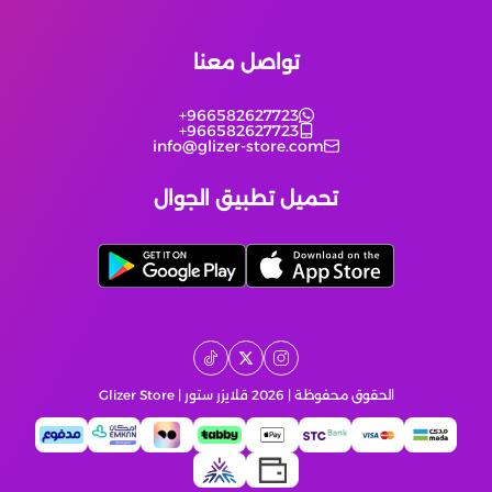
الماس
بلود ستاريك
تواصل معنا
+966582627723
ذهب
عصر الأساطير
+966582627723
info@glizer-store.com
كوينز فيفا
تحميل تطبيق الجوال
وايت اوت سيرفايفل
حرملك السلطان
الحقوق محفوظة | 2026
قلايزر ستور | Glizer Store
مداقش