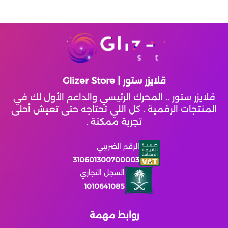
King Of Avalon
ونس هيومن
قلايزر ستور | Glizer Store
Wuthering Waves
قلايزر ستور .. المحرك الرئيسي والداعم الأول لك في
المنتجات الرقمية . كل اللي تحتاجه حتى تعيش أحلى
النجاة بالصقيع
تجربة ممكنة .
مارفل رايفلز
الرقم الضريبي
310601300700003
زينليس زون زيرو
السجل التجاري
1010641085
يلا لودو عن طريق الايدي
روابط مهمة
انتقام السلاطين
يلا لودو عن طريق الايدي