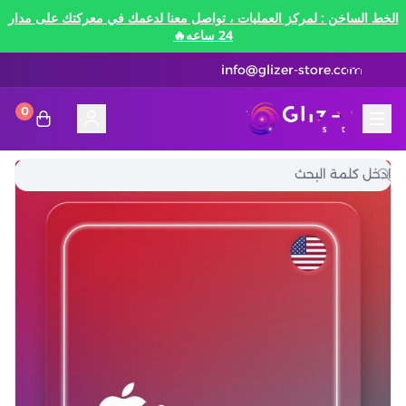
الخط الساخن : لمركز العمليات ، تواصل معنا لدعمك في معركتك على مدار
24 ساعه🔥
info@glizer-store.com
0
المدونة
قلايزر ستور | Glizer Store
تقسيط
تقسيط
منصات الألعاب
متاجر رقمية
منصات الألعاب
تقسيط نيفرنيس تو ايفرنيس Neverness to
Everness
متاجر رقمية
هونكاي امباكت Honkai Impact
الاتصالات والبيانات
تقسيط سوا بلاي
رن سكيب Rune Scape
بطاقات ايتونز
بطاقات التسوق
الاتصالات والبيانات
تقسيط ببجي