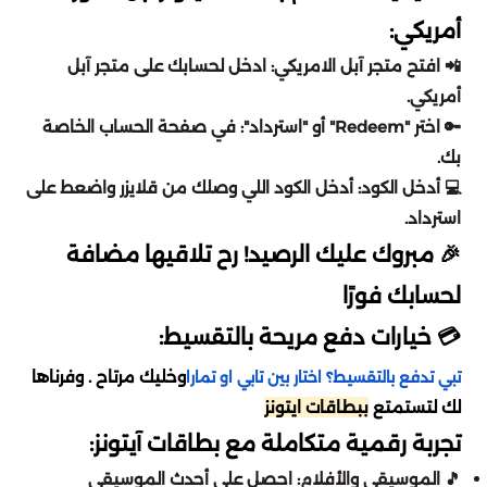
اونر اوف كينقز
تقسيط مارفل رايفلز
أمريكي:
سبلاش
بدي ماسترز
📲 افتح متجر آبل الامريكي: ادخل لحسابك على متجر آبل
دلتا فورس
تقسيط لوف أند سبيس
أمريكي.
المطار
لايف ستايل
🔑 اختر "Redeem" أو "استرداد": في صفحة الحساب الخاصة
أيقي بارتي
تقسيط كريستال أوف أتلان
بك.
محمصة الرياض
💻 أدخل الكود: أدخل الكود اللي وصلك من قلايزر واضعط على
لايف أفتر
تقسيط موبايل ليجيند
استرداد.
اي باي ebay
🎉 مبروك عليك الرصيد! رح تلاقيها مضافة
بنيشيق
تقسيط دلتا فورس
لحسابك فورًا
رد تاغ
ستمبل قايز
تقسيط كود موبايل
💳 خيارات دفع مريحة بالتقسيط:
BBZ
وخليك مرتاح . وفرناها
تبي تدفع بالتقسيط؟ اختار بين تابي او تمارا
واتشر أوف ريلمز
تقسيط أيقي بارتي
لك لتستمتع
ببطاقات ايتونز
هوم بوكس
تجربة رقمية متكاملة مع بطاقات آيتونز:
بلاك كلوفر
تقسيط بينشيق
🎵 الموسيقى والأفلام: احصل على أحدث الموسيقى
جوهرة