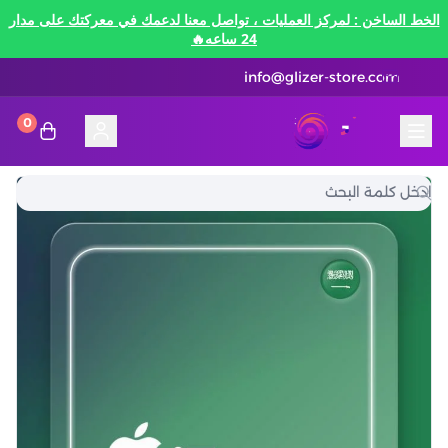
الخط الساخن : لمركز العمليات ، تواصل معنا لدعمك في معركتك على مدار
24 ساعه🔥
info@glizer-store.com
0
المدونة
قلايزر ستور | Glizer Store
تقسيط
تقسيط
منصات الألعاب
متاجر رقمية
منصات الألعاب
تقسيط نيفرنيس تو ايفرنيس Neverness to
Everness
متاجر رقمية
هونكاي امباكت Honkai Impact
الاتصالات والبيانات
تقسيط سوا بلاي
رن سكيب Rune Scape
بطاقات ايتونز
بطاقات التسوق
الاتصالات والبيانات
تقسيط ببجي