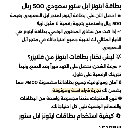
اوفرواتش 2 Overwatch
تقسيط يلا لودو
بطاقة ايتونز ابل ستور سعودي 500 ريال
دبس dibs
اكسترا
خدمات
نايس ون
امازون اماراتي
اسواق التميمي
🔥 احصل الآن على بطاقة آيتونز لمتجر آبل السعودي بقيمة
بليزارد Blizzard
تقسيط قنشن
500 ريال واستمتع بتجربة رقمية لا مثيل لها!
شكرا
الحداد
العثيم
المسافر
سعد الدين
✅ إذا كنت من عشاق المحتوى الرقمي، بطاقة آيتونز هي
EA play
تقسيط هونكاي
الخيار المثالي لك لتلبية جميع احتياجاتك في متجر آبل
ساكو
فيرجن
باتشي
النهدي
ستار باكس
السعودي.
كملنا
تقسيط وايت اوت سرفايفل
💡 ليش تختار بطاقات ايتونز من قلايزر؟
انوش
ماكس max
فوكس
مايسترو
السيف غاليري
⚡ سرعة الشحن: تحصل على الكود فوراً بعد الدفع، وتبدأ
تقسيط where winds meet
فري فاير
تجربتك الرقمية على طول.
بيترومين
اني و داني
سنتر بوينت
قصر الأواني
🔒 أمان وموثوقية: جميع بطاقاتنا مضمونة 100%، مما
تقسيط جواكر
where winds meet
يضمن لك
تجربة شراء آمنة وموثوقة
.
Airbnb
هاف مليون
عبد الصمد القرشي
🌐 تنوع المنتجات: عندنا مجموعة واسعة من البطاقات
تقسيط ويذرنق ويفز
لوف اند ديب سبيس
والقسائم الرقمية تلبي كل احتياجاتك.
بوستاني
سكيتشرز
cleartrip
🔄 كيفية استخدام بطاقات ايتونز ابل ستور
ايدنتي في
تقسيط ونس هيومن
ساسكو
مكياجي
سعودي: