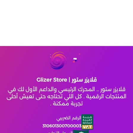
ايوا
تقسيط يلا فزعة
Crystal of Atlan
لوفيرا
Lineage2m
تقسيط نداء الحرب
باث اند بدي وركس
Dragonheir Silent Gods
الحماية المتطورة
State of Survival: Zombie War
كوبوني
Destiny Rising
قلايزر ستور | Glizer Store
قلايزر ستور .. المحرك الرئيسي والداعم الأول لك في
Guns of Glory
المنتجات الرقمية . كل اللي تحتاجه حتى تعيش أحلى
تجربة ممكنة .
City of Crime: Gang Wars
الرقم الضريبي
310601300700003
Indus Battle Royale