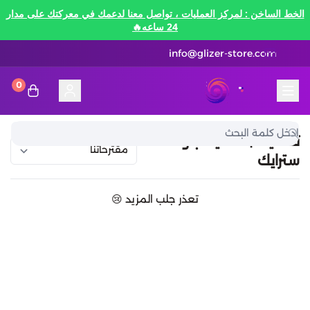
الخط الساخن : لمركز العمليات ، تواصل معنا لدعمك في معركتك على مدار
24 ساعه🔥
info@glizer-store.com
0
المدونة
قلايزر ستور | Glizer Store
تقسيط
تقسيط | تقسيط بلود
سترايك
تقسيط
منصات الألعاب
تعذر جلب المزيد 😢
متاجر رقمية
منصات الألعاب
تقسيط نيفرنيس تو ايفرنيس Neverness to
Everness
متاجر رقمية
هونكاي امباكت Honkai Impact
الاتصالات والبيانات
تقسيط سوا بلاي
رن سكيب Rune Scape
بطاقات ايتونز
بطاقات التسوق
الاتصالات والبيانات
تقسيط ببجي