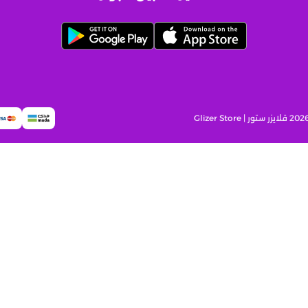
قلايزر ستور | Glizer Store