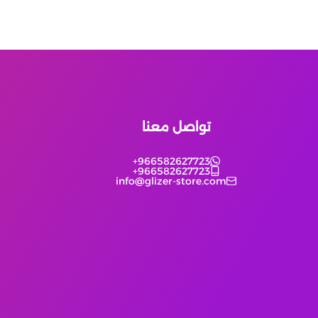
تواصل معنا
+966582627723
+966582627723
info@glizer-store.com