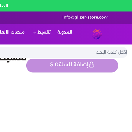
الخط 
info@glizer-store.com
المدونة
تقسيط
منصات الألعا
قلايزر ستور | Glizer Store
تقسيط 
إضافة للسلة
0
$