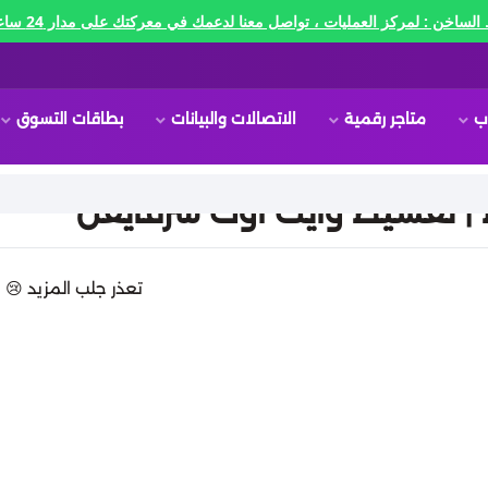
الساخن : لمركز العمليات ، تواصل معنا لدعمك في معركتك على مدار 24 ساعه🔥
ب
متاجر رقمية
الاتصالات والبيانات
بطاقات التسوق
| تقسيط وايت اوت سرفايفل
تعذر جلب المزيد 😢