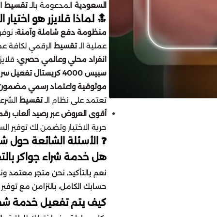
.
تقسيط
المدعومة بالـ
السعودية
اللاعبين الأول في المملكة؟
تسهيل
منظومة دفع شاملة وآمنة:
ا في المملكة 💳.
تقسيط
عملية الـ
يح لك
انفراد محلي وعالمي حصري:
سبيس 4000 كريستال تفعيل سريع
موثوقية واعتماد رسمي مضمون:
ماً ⏳.
تقسيط
تعتمد على نظام الـ
وى العروض عبر رصيد ألعاب رقمي:
لك توفير السيولة بفضل أنظمة الـ
لة الشائعة حول شحن جواكر
ر بالتقسيط آمنة للحساب؟
عبر الأنظمة المعتمدة لضمان أمان
التزامن مع توفير أفضل خيارات الـ
ألعاب أونلاين بالتقسيط؟