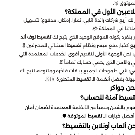
الموثوق 
​🔝 لماذا قلايزر هو اختيار 
نوفر لك أربع شركات رائدة (تابي، تمارا، إمكان، مدفوع) ل
الرقمي لكافة عملائن
تقسيط لوف أند
قلايزر ينفرد بكونه الموقع الوحيد الذي يت
استثنائي للمحترفين 🎖️.
تقسيط
كخيار دفع ميسر ونظام
نحن الوجهة الأولى لتقديم أقوى الخدمات المعتمدة التي
الشرعي والآمن الذي يحمي حسابك تما
نلبي طموحات الجميع بباقات فاخرة ومتنوعة، تتيح لك
أق
المتطورة 🇸🇦.
تقسيط
حرية الاختيار وتضمن 
​❓ الأسئ
​هل خدمة شراء جواك
​نعم بالتأكيد، نحن متجر معتمد ونقوم بالشحن رسمياً 
الموثوقة 🛡️.
تقسيط
حسابك الكامل، ب
​كيف يتم تفعيل خدمة شحن 