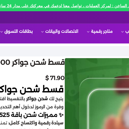
الساخن : لمركز العمليات ، تواصل معنا لدعمك في معركتك على مدار 24 ساعه🔥
ب
متاجر رقمية
الاتصالات والبيانات
بطاقات التسوق
قسط شحن جواكر 525,000 توكنز تابي او تمارا
71.90 $
​قسط شحن جواكر 525,000 توكنز تابي او تم
​يتيح لك
شحن جواكر
بالتقسيط اقتن
وفرة من الرموز لدخول أهم التحديا
​✨ مميزات شحن باقة 525 ألف توكن بنظام التقسيط
سيادة رقمية واكتساح كامل:
تمنحك