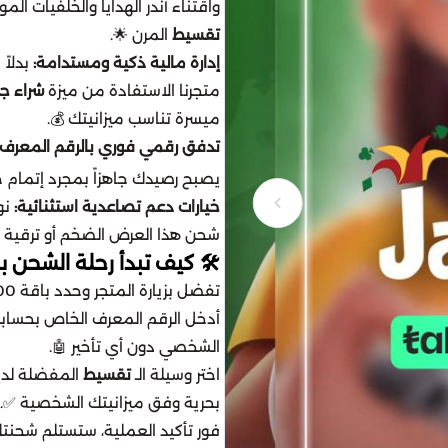
واقتناء أندر الهدايا والخلفيات ال
تقسيط
المرن 🌟.
إدارة مالية ذكية ومستدامة:
بدلاً
متجرنا الاستفادة من ميزة
شراء جو
ميسرة تناسب ميزانيتك 💰.
تدفق رقمي فوري بالرقم المعرف:
يصبح رصيدك جاهزاً بمجرد إتمام 
خيارات دعم تصاعدية استثنائية:
نو
شحن هذا العرض الضخم أو ترقية 
​🛠️ كيف تبدأ رحلة الشحن ب
​تفضل بزيارة المتجر وحدد باقة 525,000 توكنز من قسم الـ
​أدخل الرقم المعرف الخاص بحساب
الشخصي دون أي تأخير 🤖.
​اختر وسيلة الـ
تقسيط
المفضلة لديك
بحرية وفق ميزانيتك الشخصية ✅.
​فور تأكيد العملية، ستستلم شحنت