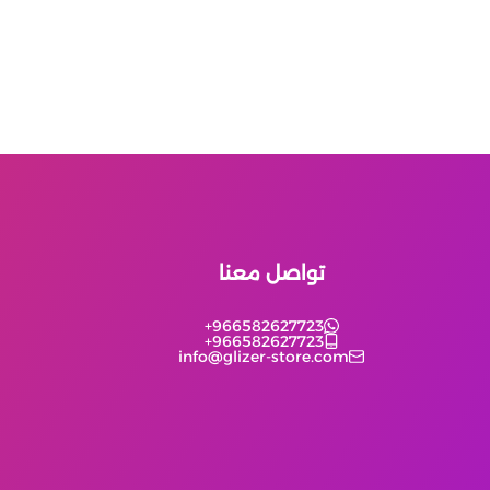
تواصل معنا
+966582627723
+966582627723
info@glizer-store.com