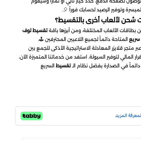
​بكل بساطة، عند اختيارك للباقة والوصول لصفحة الدف
الميسرة وتوفير الرصيد لحسابك فوراً 
​هل يتوفر في المتجر باقات شح
تقسيط لوف
​نعم، يتوفر لدينا تشكيلة ضخمة من بطاقات ا
المتاحة دائماً لجميع اللاعبين المحترفين 🕹️.
عبر متجر قلايزر المعادلة الاستراتيجية الأذكى للجمع بي
المتعة الرقمية المستمرة والاستقرار المالي لتوفير السيولة
السريع
تقسيط
واحصل على باقتك الفورية لتكون 