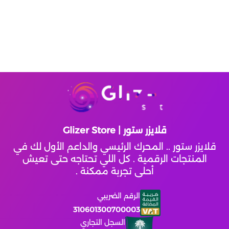
قلايزر ستور | Glizer Store
قلايزر ستور .. المحرك الرئيسي والداعم الأول لك في
المنتجات الرقمية . كل اللي تحتاجه حتى تعيش
أحلى تجربة ممكنة .
الرقم الضريبي
310601300700003
السجل التجاري