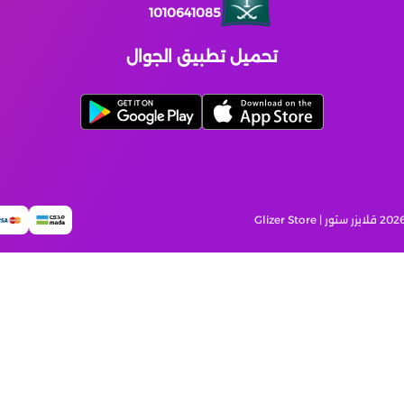
1010641085
تحميل تطبيق الجوال
قلايزر ستور | Glizer Store