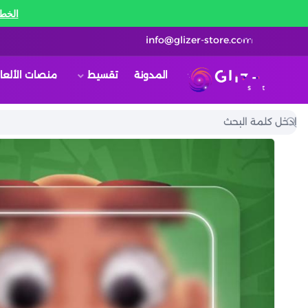
الخط 
info@glizer-store.com
المدونة
تقسيط
منصات الألعا
قلايزر ستور | Glizer Store