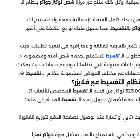
موسيقية، وكل ذلك متاح عبر ميزة
شحن توكنز جواكر
بنظام الـ
 من سداد كامل القيمة الإجمالية دفعة واحدة، يتيح لك
اكر بالتقسيط
، مما يسهل عليك توزيع التكلفة على أشهر
نتميز بالسرعة الفائقة والاحترافية في تنفيذ الطلبات، حيث
خطوات الـ
لتستمتع بخدمة شحن آمنة ومضمونة ⚡.
تقسيط
فر باقات متنوعة تلبي تطلعاتك وتدعم حسابك، حيث يمكنك
حسابك عبر مختلف العروض المشمولة بنظام الـ
تقسيط
💎.
نظام التقسيط عبر قلايزر؟
تقسيط
المخصص للألعاب 🛒.
ك بدقة لضمان تحويل رصيد الـ
تقسيط
المباشر إلى ملفك
 (تابي أو تمارا) عند الوصول لصفحة الدفع لتوزيع الفاتورة
ك وتبدأ في الاستمتاع باللعب بفضل ميزة
جواكر تمارا