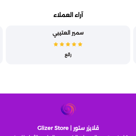
آراء العملاء
سمير العتيبي
رائع
قلايزر ستور | Glizer Store