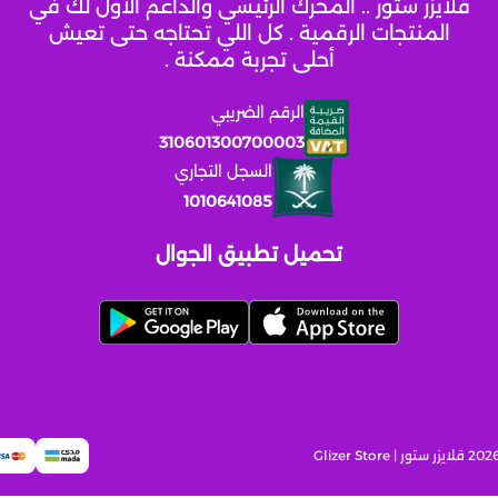
قلايزر ستور .. المحرك الرئيسي والداعم الأول لك في
المنتجات الرقمية . كل اللي تحتاجه حتى تعيش
أحلى تجربة ممكنة .
الرقم الضريبي
310601300700003
السجل التجاري
1010641085
تحميل تطبيق الجوال
قلايزر ستور | Glizer Store