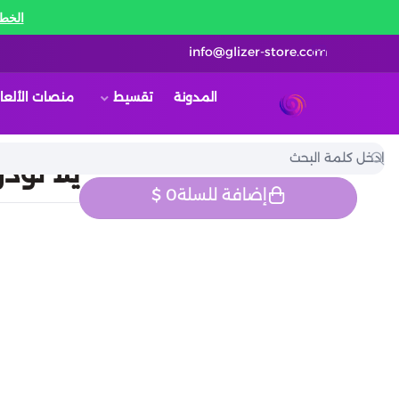
الخط 
info@glizer-store.com
المدونة
تقسيط
منصات الألعا
قلايزر ستور | Glizer Store
يلا لود
إضافة للسلة
0
$