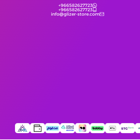
+966582627723
+966582627723
info@glizer-store.com