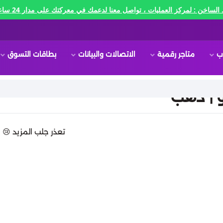
الساخن : لمركز العمليات ، تواصل معنا لدعمك في معركتك على مدار 24 ساعه🔥
ب
متاجر رقمية
الاتصالات والبيانات
بطاقات التسوق
و | ذهب
تعذر جلب المزيد 😢