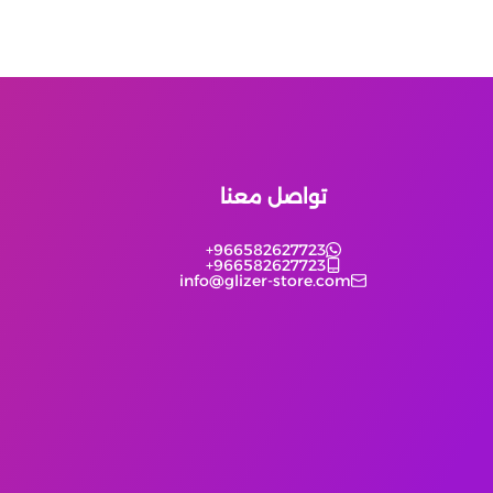
تواصل معنا
+966582627723
+966582627723
info@glizer-store.com