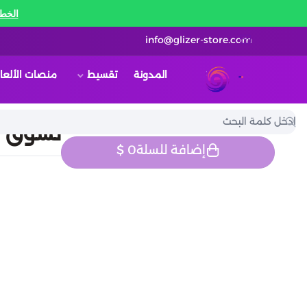
الخط 
info@glizer-store.com
المدونة
تقسيط
منصات الألعا
قلايزر ستور | Glizer Store
تسوق اون
إضافة للسلة
0
$