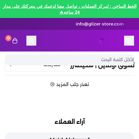
الخط الساخن : لمركز العمليات ، تواصل معنا لدعمك في معركتك على مدار
24 ساعه🔥
info@glizer-store.com
0
المدونة
قلايزر ستور | Glizer Store
تقسيط
تسوق اونلاين | سكيتشرز
تقسيط
منصات الألعاب
تعذر جلب المزيد 😢
متاجر رقمية
منصات الألعاب
تقسيط نيفرنيس تو ايفرنيس Neverness to
Everness
متاجر رقمية
هونكاي امباكت Honkai Impact
الاتصالات والبيانات
تقسيط سوا بلاي
آراء العملاء
رن سكيب Rune Scape
بطاقات ايتونز
بطاقات التسوق
الاتصالات والبيانات
تقسيط ببجي