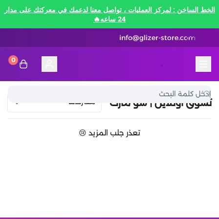
الخط الساخن : لمركز العمليات ، تواصل معنا لدعمك في معركتك على مدار
24 ساعه🔥
info@glizer-store.com
0
المدونة
قلايزر ستور | Glizer Store
تقسيط
تسوق اونلاين | شو مارت
تقسيط
منصات الألعاب
تعذر جلب المزيد 😢
متاجر رقمية
منصات الألعاب
تقسيط نيفرنيس تو ايفرنيس Neverness to
Everness
متاجر رقمية
هونكاي امباكت Honkai Impact
الاتصالات والبيانات
تقسيط سوا بلاي
رن سكيب Rune Scape
بطاقات ايتونز
بطاقات التسوق
الاتصالات والبيانات
تقسيط ببجي