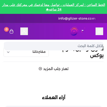
الخط الساخن : لمركز العمليات ، تواصل معنا لدعمك في معركتك على مدار
24 ساعه🔥
info@glizer-store.com
0
المدونة
قلايزر ستور | Glizer Store
تقسيط
تسوق اونلاين | هوم
بوكس
تقسيط
منصات الألعاب
تعذر جلب المزيد 😢
متاجر رقمية
منصات الألعاب
تقسيط نيفرنيس تو ايفرنيس Neverness to
Everness
متاجر رقمية
هونكاي امباكت Honkai Impact
الاتصالات والبيانات
تقسيط سوا بلاي
آراء العملاء
رن سكيب Rune Scape
بطاقات ايتونز
بطاقات التسوق
الاتصالات والبيانات
تقسيط ببجي