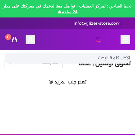
الخط الساخن : لمركز العمليات ، تواصل معنا لدعمك في معركتك على مدار
24 ساعه🔥
info@glizer-store.com
0
المدونة
قلايزر ستور | Glizer Store
تقسيط
تسوق اونلاين | BBZ
تقسيط
منصات الألعاب
تعذر جلب المزيد 😢
متاجر رقمية
منصات الألعاب
تقسيط نيفرنيس تو ايفرنيس Neverness to
Everness
متاجر رقمية
هونكاي امباكت Honkai Impact
الاتصالات والبيانات
تقسيط سوا بلاي
رن سكيب Rune Scape
بطاقات ايتونز
بطاقات التسوق
الاتصالات والبيانات
تقسيط ببجي