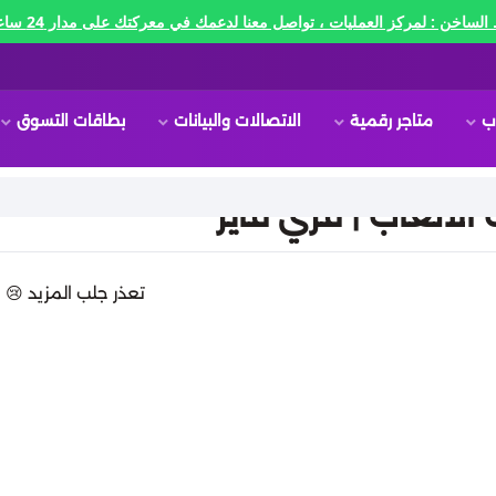
الساخن : لمركز العمليات ، تواصل معنا لدعمك في معركتك على مدار 24 ساعه🔥
ب
متاجر رقمية
الاتصالات والبيانات
بطاقات التسوق
لألعاب | فري فاير
تعذر جلب المزيد 😢