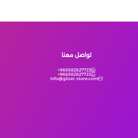
تواصل معنا
+966582627723
+966582627723
info@glizer-store.com