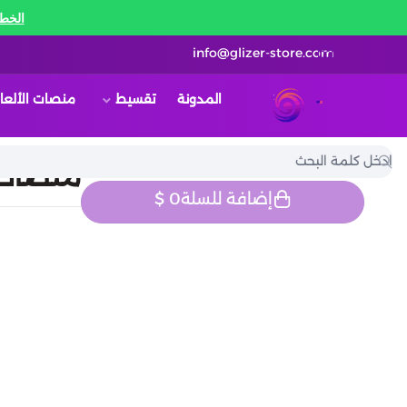
الخط 
info@glizer-store.com
المدونة
تقسيط
منصات الألعا
قلايزر ستور | Glizer Store
منصات ا
إضافة للسلة
0
$