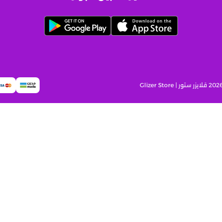
قلايزر ستور | Glizer Store