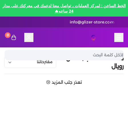
الخط الساخن : لمركز العمليات ، تواصل معنا لدعمك في معركتك على مدار
24 ساعه🔥
info@glizer-store.com
0
المدونة
قلايزر ستور | Glizer Store
تقسيط
منصات الألعاب | كلاش
رويال
تقسيط
منصات الألعاب
تعذر جلب المزيد 😢
متاجر رقمية
منصات الألعاب
تقسيط نيفرنيس تو ايفرنيس Neverness to
Everness
متاجر رقمية
هونكاي امباكت Honkai Impact
الاتصالات والبيانات
تقسيط سوا بلاي
رن سكيب Rune Scape
بطاقات ايتونز
بطاقات التسوق
الاتصالات والبيانات
تقسيط ببجي