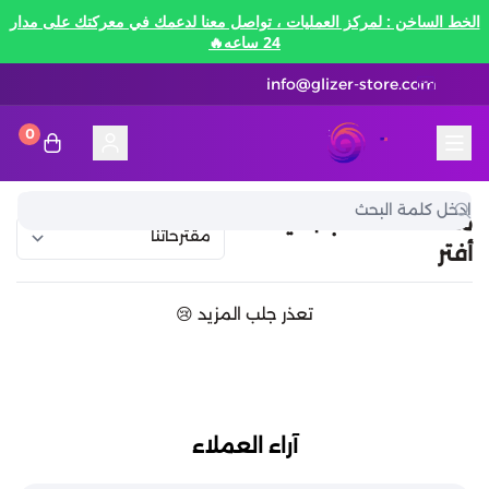
الخط الساخن : لمركز العمليات ، تواصل معنا لدعمك في معركتك على مدار
24 ساعه🔥
info@glizer-store.com
0
المدونة
قلايزر ستور | Glizer Store
تقسيط
منصات الألعاب | لايف
أفتر
تقسيط
منصات الألعاب
تعذر جلب المزيد 😢
متاجر رقمية
منصات الألعاب
تقسيط نيفرنيس تو ايفرنيس Neverness to
Everness
متاجر رقمية
هونكاي امباكت Honkai Impact
الاتصالات والبيانات
تقسيط سوا بلاي
آراء العملاء
رن سكيب Rune Scape
بطاقات ايتونز
بطاقات التسوق
الاتصالات والبيانات
تقسيط ببجي