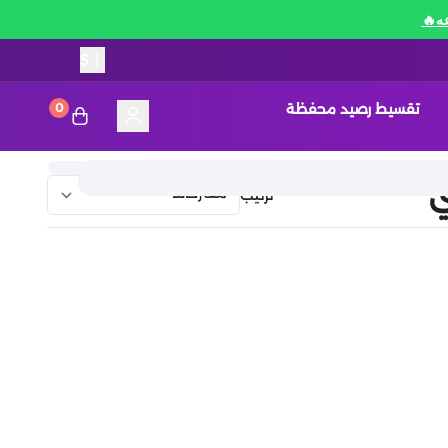
$
|
تقسيط رصيد محفظة
0
ي
ترتيب