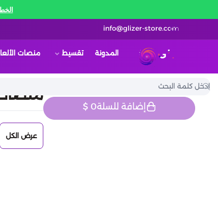
الخط 
info@glizer-store.com
المدونة
تقسيط
منصات الألعا
قلايزر ستور | Glizer Store
منصات ا
إضافة للسلة
0
$
عرض الكل