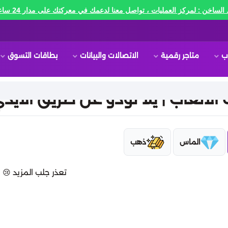
الساخن : لمركز العمليات ، تواصل معنا لدعمك في معركتك على مدار 24 ساعه🔥
ب
متاجر رقمية
الاتصالات والبيانات
بطاقات التسوق
لألعاب | يلا لودو عن طريق الايد
الماس
ذهب
تعذر جلب المزيد 😢