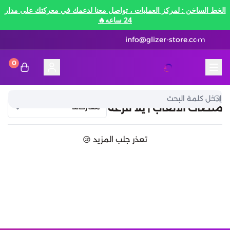
الخط الساخن : لمركز العمليات ، تواصل معنا لدعمك في معركتك على مدار
24 ساعه🔥
info@glizer-store.com
0
المدونة
قلايزر ستور | Glizer Store
تقسيط
منصات الألعاب | يلا فزعة
تقسيط
منصات الألعاب
تعذر جلب المزيد 😢
متاجر رقمية
منصات الألعاب
تقسيط نيفرنيس تو ايفرنيس Neverness to
Everness
متاجر رقمية
هونكاي امباكت Honkai Impact
الاتصالات والبيانات
تقسيط سوا بلاي
رن سكيب Rune Scape
بطاقات ايتونز
بطاقات التسوق
الاتصالات والبيانات
تقسيط ببجي