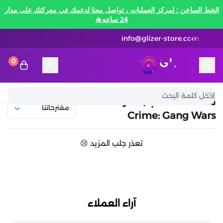
الخط الساخن : لمركز العمليات ، تواصل معنا لدعمك في معركتك على مدار
24 ساعه🔥
info@glizer-store.com
0
المدونة
قلايزر ستور | Glizer Store
تقسيط
منصات الألعاب | City of
Crime: Gang Wars
تقسيط
منصات الألعاب
تعذر جلب المزيد 😢
متاجر رقمية
منصات الألعاب
تقسيط نيفرنيس تو ايفرنيس Neverness to
Everness
متاجر رقمية
هونكاي امباكت Honkai Impact
الاتصالات والبيانات
تقسيط سوا بلاي
آراء العملاء
رن سكيب Rune Scape
بطاقات ايتونز
بطاقات التسوق
الاتصالات والبيانات
تقسيط ببجي