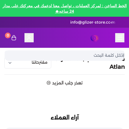
الخط الساخن : لمركز العمليات ، تواصل معنا لدعمك في معركتك على مدار
24 ساعه🔥
info@glizer-store.com
0
المدونة
قلايزر ستور | Glizer Store
تقسيط
منصات الألعاب | Crystal of
Atlan
تقسيط
منصات الألعاب
تعذر جلب المزيد 😢
متاجر رقمية
منصات الألعاب
تقسيط نيفرنيس تو ايفرنيس Neverness to
Everness
متاجر رقمية
هونكاي امباكت Honkai Impact
الاتصالات والبيانات
تقسيط سوا بلاي
آراء العملاء
رن سكيب Rune Scape
بطاقات ايتونز
بطاقات التسوق
الاتصالات والبيانات
تقسيط ببجي