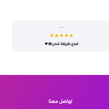
. .
اسرع طريقة شحن😂❤️
تواصل معنا