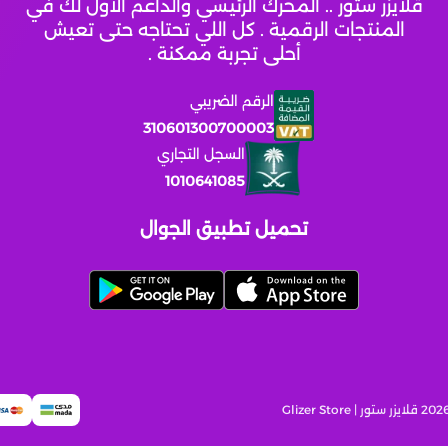
قلايزر ستور .. المحرك الرئيسي والداعم الأول لك في
المنتجات الرقمية . كل اللي تحتاجه حتى تعيش
أحلى تجربة ممكنة .
الرقم الضريبي
310601300700003
السجل التجاري
1010641085
تحميل تطبيق الجوال
قلايزر ستور | Glizer Store