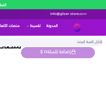
الخط 
info@glizer-store.com
المدونة
تقسيط
منصات الألعا
قلايزر ستور | Glizer Store
منصات ا
إضافة للسلة
0
$