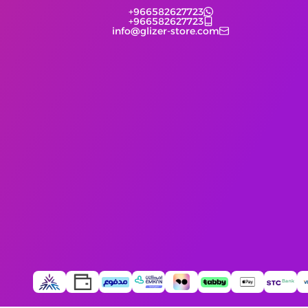
+966582627723
+966582627723
info@glizer-store.com