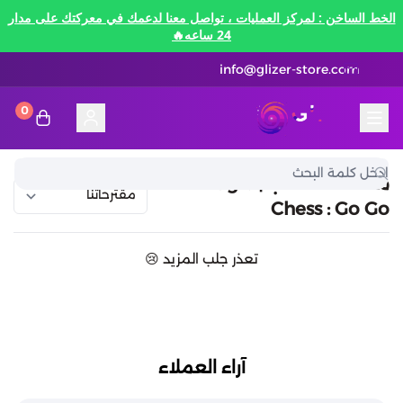
الخط الساخن : لمركز العمليات ، تواصل معنا لدعمك في معركتك على مدار
24 ساعه🔥
info@glizer-store.com
0
المدونة
قلايزر ستور | Glizer Store
تقسيط
منصات الألعاب | Magic
Chess : Go Go
تقسيط
منصات الألعاب
تعذر جلب المزيد 😢
متاجر رقمية
منصات الألعاب
تقسيط نيفرنيس تو ايفرنيس Neverness to
Everness
متاجر رقمية
هونكاي امباكت Honkai Impact
الاتصالات والبيانات
تقسيط سوا بلاي
آراء العملاء
رن سكيب Rune Scape
بطاقات ايتونز
بطاقات التسوق
الاتصالات والبيانات
تقسيط ببجي