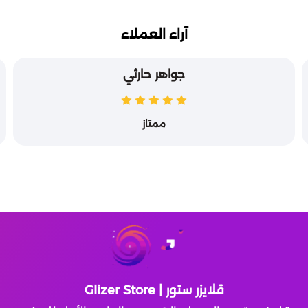
آراء العملاء
جواهر حارثي
ممتاز
قلايزر ستور | Glizer Store