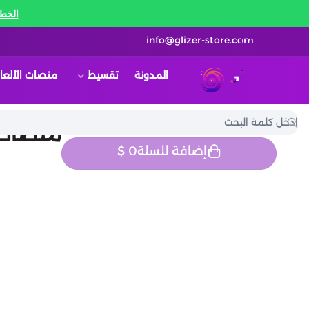
الخط 
info@glizer-store.com
المدونة
تقسيط
منصات الألعا
قلايزر ستور | Glizer Store
منصات الألعاب 
إضافة للسلة
0
$