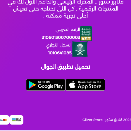
قلايزر ستور .. المحرك الرئيسي والداعم الأول لك في
المنتجات الرقمية . كل اللي تحتاجه حتى تعيش
أحلى تجربة ممكنة .
الرقم الضريبي
310601300700003
السجل التجاري
1010641085
تحميل تطبيق الجوال
قلايزر ستور | Glizer Store