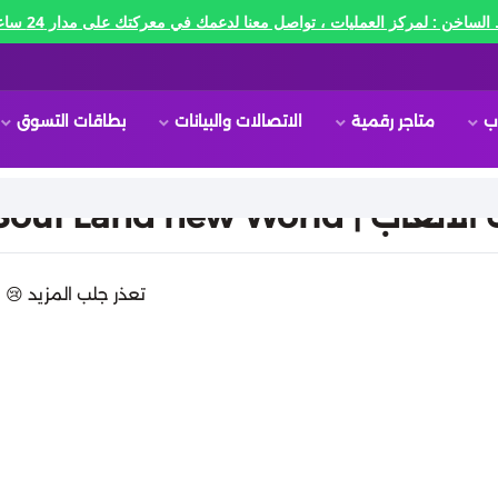
الساخن : لمركز العمليات ، تواصل معنا لدعمك في معركتك على مدار 24 ساعه🔥
ب
متاجر رقمية
الاتصالات والبيانات
بطاقات التسوق
| Soul Land new World
تعذر جلب المزيد 😢