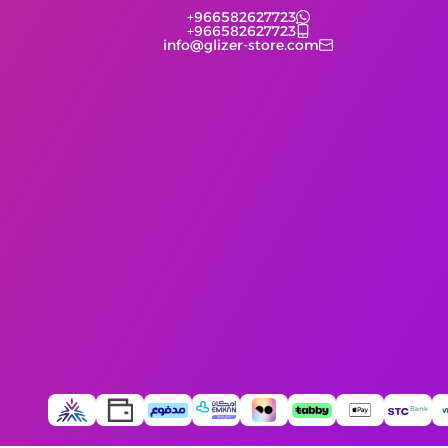
+966582627723
+966582627723
info@glizer-store.com