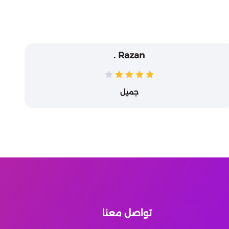
Razan .
جميل
تواصل معنا