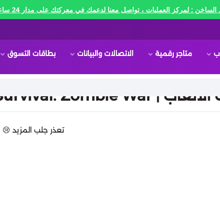
الساخن : لمركز العمليات ، تواصل معنا لدعمك في معركتك على مدار 24 ساعه🔥
ب
متاجر رقمية
الاتصالات والبيانات
بطاقات التسوق
State of Survival: Zombie W
تعذر جلب المزيد 😢