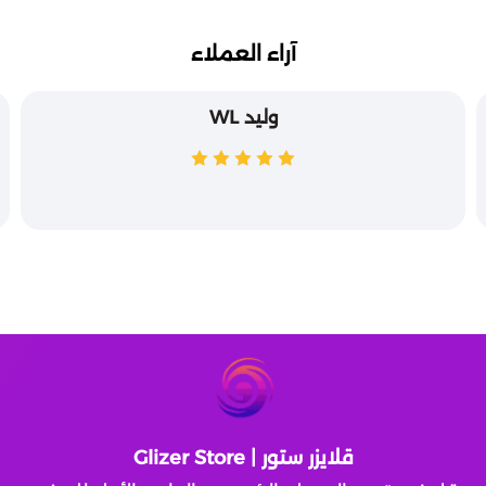
آراء العملاء
وليد WL
قلايزر ستور | Glizer Store