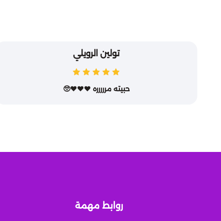
تولين الرويلي
حبيته مررررره ❤️❤️❤️🥺
روابط مهمة