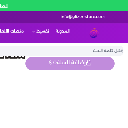
الخط 
info@glizer-store.com
المدونة
تقسيط
منصات الألعا
قلايزر ستور | Glizer Store
منصات الألعاب | ar
إضافة للسلة
0
$