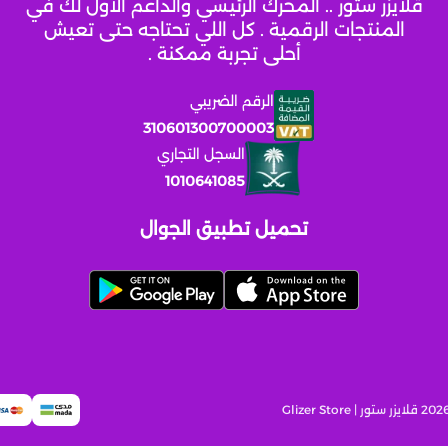
قلايزر ستور .. المحرك الرئيسي والداعم الأول لك في
المنتجات الرقمية . كل اللي تحتاجه حتى تعيش
أحلى تجربة ممكنة .
الرقم الضريبي
310601300700003
السجل التجاري
1010641085
تحميل تطبيق الجوال
قلايزر ستور | Glizer Store