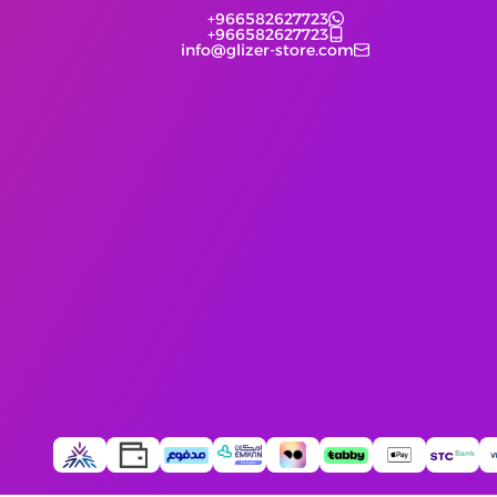
+966582627723
+966582627723
info@glizer-store.com