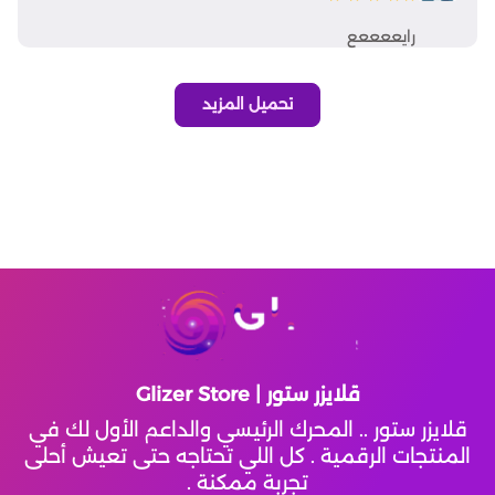
رايععععع
Atlantica Rebirth
Top Eleven Football Manager
تحميل المزيد
Crystalfall
Modern Warships
Magic Chess : Go Go
Lords Mobile
قلايزر ستور | Glizer Store
Left To Survive
قلايزر ستور .. المحرك الرئيسي والداعم الأول لك في
المنتجات الرقمية . كل اللي تحتاجه حتى تعيش أحلى
تجربة ممكنة .
Mobile Royale