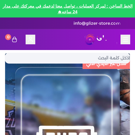
الخط الساخن : لمركز العمليات ، تواصل معنا لدعمك في معركتك على مدار
24 ساعه🔥
info@glizer-store.com
0
المدونة
قلايزر ستور | Glizer Store
تقسيط
شحن عبر الايدي الآلي
تقسيط
منصات الألعاب
متاجر رقمية
منصات الألعاب
تقسيط نيفرنيس تو ايفرنيس Neverness to
Everness
متاجر رقمية
هونكاي امباكت Honkai Impact
الاتصالات والبيانات
تقسيط سوا بلاي
رن سكيب Rune Scape
بطاقات ايتونز
بطاقات التسوق
الاتصالات والبيانات
تقسيط ببجي