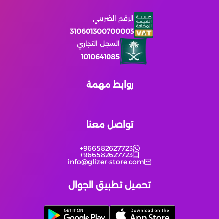
الرقم الضريبي
King Of Avalon
310601300700003
السجل التجاري
ونس هيومن
1010641085
Wuthering Waves
روابط مهمة
النجاة بالصقيع
تواصل معنا
مارفل رايفلز
+966582627723
+966582627723
زينليس زون زيرو
info@glizer-store.com
تحميل تطبيق الجوال
يلا لودو عن طريق الايدي
انتقام السلاطين
يلا لودو عن طريق الايدي