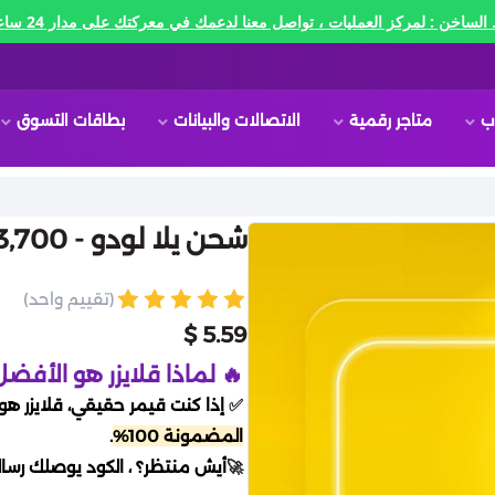
الساخن : لمركز العمليات ، تواصل معنا لدعمك في معركتك على مدار 24 ساعه🔥
ب
متاجر رقمية
الاتصالات والبيانات
بطاقات التسوق
شحن يلا لودو - 223,700 قطعة ذهبية
(تقييم واحد)
5.59 $
🔥 لماذا قلايزر هو الأفضل
✅
إذا كنت قيمر حقيقي، قلايزر هو 
المضمونة 100%
.
🚀
أيش منتظر؟ ، الكود يوصلك رسالة