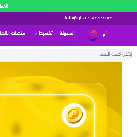
الخط 
info@glizer-store.com
المدونة
تقسيط
منصات الألعا
قلايزر ستور | Glizer Store