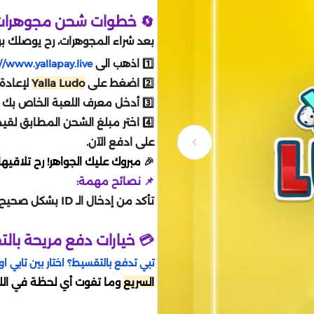
🔄 خطوات شحن مجوهرات ي
بعد شراء المجوهرات، رح يوصلك بر
1️⃣ اذهب الى
//www.yallapay.live
2️⃣ اضغط على
Yalla Ludo
لإعادة 
3️⃣ أدخل معرف اللعبة الخاص بك ، ثم انقر فوق بطاقة الهدايا كطريقة دفع.
4️⃣ اختر مبلغ الشحن المطابق لق
على ادفع الآن.
🎉
مبروك عليك الجواهر! رح تلاقي
📌 نصائح مهمة:
تأكد من إدخال الـ ID بشكل صحيح لضمان الشحن السليم.
💳 خيارات دفع مريحة بال
تبي تدفع بالتقسيط؟ اختار بين تابي او 
السريع
وما تفوت أي لحظة في الل