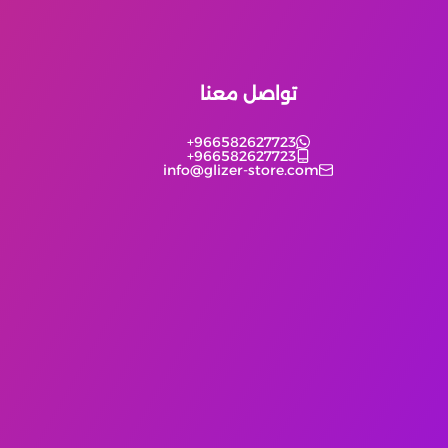
تواصل معنا
+966582627723
+966582627723
info@glizer-store.com