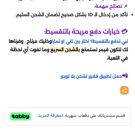
اونر اوف كينقز
تقسيط مارفل رايفلز
📌 نصائح مهمة:
سبلاش
بدي ماسترز
تأكد من إدخال الـ ID بشكل صحيح لضمان الشحن السليم.
دلتا فورس
تقسيط لوف أند سبيس
💳 خيارات دفع مريحة بالتقسيط:
المطار
لايف ستايل
أيقي بارتي
تقسيط كريستال أوف أتلان
وخليك مرتاح . وفرناها
تبي تدفع بالتقسيط؟ اختار بين تابي او تمارا
محمصة الرياض
لك لتكون قيمر تستمتع
بالشحن السريع
وما تفوت أي لحظة
لايف أفتر
تقسيط موبايل ليجيند
في اللعبة.
اي باي ebay
بنيشيق
تقسيط دلتا فورس
📲
حمل تطبيق قلايزر لشحن يلا لودو
رد تاغ
ستمبل قايز
تقسيط كود موبايل
BBZ
واتشر أوف ريلمز
تقسيط أيقي بارتي
هوم بوكس
بلاك كلوفر
تقسيط بينشيق
جوهرة