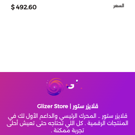
السعر
أف سي موبايل
تقسيط ستمبل قايز
492.60 $
محل الاطفال
بلود سترايك
تقسيط فارلايت
ذا بودي شوب p
مارفل سناب
تقسيط واتشر أوف ريلمز
شو مارت
تقسيط بلود سترايك
سكاي تشيلدرن اف ذا لايت
قولدن سينت
تاور اوف فانتسي
تقسيط نيكي انفينيتي
اتش اند ام H&M
نداء الحرب
تقسيط واتشر اوف ريلمز
تومي Tommy
قلايزر ستور | Glizer Store
سول لاند
تقسيط لايف افتر
قلايزر ستور .. المحرك الرئيسي والداعم الأول لك في
مجموعة الشايع
المنتجات الرقمية . كل اللي تحتاجه حتى تعيش أحلى
تقسيط اونر اوف كينقز
Soul Land new World
تجربة ممكنة .