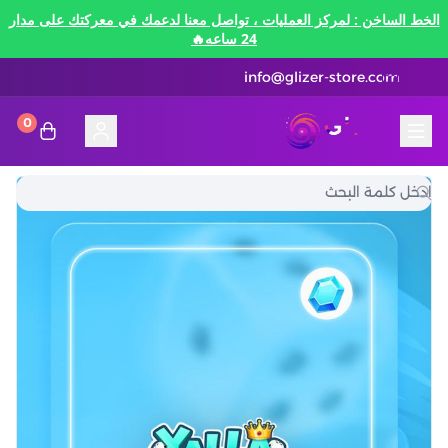
الخط الساخن : لمركز العمليات ، تواصل معنا لدعمك في معركتك على مدار
24 ساعه🔥
info@glizer-store.com
0
المدونة
قلايزر ستور | Glizer Store
تقسيط
تقسيط
منصات الألعاب
متاجر رقمية
منصات الألعاب
تقسيط نيفرنيس تو ايفرنيس Neverness to
Everness
متاجر رقمية
هونكاي امباكت Honkai Impact
الاتصالات والبيانات
تقسيط سوا بلاي
رن سكيب Rune Scape
بطاقات ايتونز
بطاقات التسوق
الاتصالات والبيانات
تقسيط ببجي