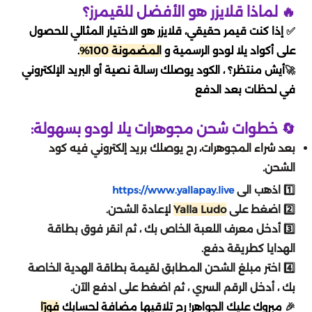
اوفرواتش 2 Overwatch
تقسيط يلا لودو
🔥 لماذا قلايزر هو الأفضل للقيمرز؟
دبس dibs
اكسترا
خدمات
نايس ون
امازون اماراتي
اسواق التميمي
✅
إذا كنت قيمر حقيقي، قلايزر هو الاختيار المثالي للحصول
بليزارد Blizzard
تقسيط قنشن
على أكواد يلا لودو الرسمية و
المضمونة 100%
.
شكرا
الحداد
العثيم
المسافر
سعد الدين
🚀
أيش منتظر؟ ، الكود يوصلك رسالة نصية أو البريد الإلكتروني
EA play
تقسيط هونكاي
في لحظات بعد الدفع
ساكو
فيرجن
باتشي
النهدي
ستار باكس
كملنا
تقسيط وايت اوت سرفايفل
🔄 خطوات شحن مجوهرات يلا لودو بسهولة:
انوش
ماكس max
فوكس
مايسترو
السيف غاليري
بعد شراء المجوهرات، رح يوصلك بريد إلكتروني فيه كود
تقسيط where winds meet
فري فاير
الشحن.
بيترومين
اني و داني
سنتر بوينت
قصر الأواني
1️⃣ اذهب الى
https://www.yallapay.live
تقسيط جواكر
where winds meet
2️⃣ اضغط على
Yalla Ludo
لإعادة الشحن.
Airbnb
هاف مليون
عبد الصمد القرشي
3️⃣ أدخل معرف اللعبة الخاص بك ، ثم انقر فوق بطاقة
تقسيط ويذرنق ويفز
لوف اند ديب سبيس
الهدايا كطريقة دفع.
بوستاني
سكيتشرز
cleartrip
4️⃣ اختر مبلغ الشحن المطابق لقيمة بطاقة الهدية الخاصة
ايدنتي في
تقسيط ونس هيومن
بك ، أدخل الرقم السري ، ثم اضغط على ادفع الآن.
ساسكو
مكياجي
🎉
مبروك عليك الجواهر! رح تلاقيها مضافة لحسابك
فورًا