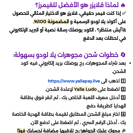
اوفرواتش 2 Overwatch
تقسيط يلا لودو
🔥 لماذا قلايزر هو الأفضل للقيمرز؟
دبس dibs
اكسترا
خدمات
نايس ون
امازون اماراتي
اسواق التميمي
✅
إذا كنت قيمر حقيقي، قلايزر هو الاختيار المثالي للحصول
بليزارد Blizzard
تقسيط قنشن
على أكواد يلا لودو الرسمية و
المضمونة 100%
.
شكرا
الحداد
العثيم
المسافر
سعد الدين
🚀
أيش منتظر؟ ، الكود يوصلك رسالة نصية أو البريد الإلكتروني
EA play
تقسيط هونكاي
في لحظات بعد الدفع
ساكو
فيرجن
باتشي
النهدي
ستار باكس
كملنا
تقسيط وايت اوت سرفايفل
🔄 خطوات شحن مجوهرات يلا لودو بسهولة:
انوش
ماكس max
فوكس
مايسترو
السيف غاليري
بعد شراء المجوهرات، رح يوصلك بريد إلكتروني فيه كود
تقسيط where winds meet
فري فاير
الشحن.
بيترومين
اني و داني
سنتر بوينت
قصر الأواني
1️⃣ اذهب الى
https://www.yallapay.live
تقسيط جواكر
where winds meet
2️⃣ اضغط على
Yalla Ludo
لإعادة الشحن.
Airbnb
هاف مليون
عبد الصمد القرشي
3️⃣ أدخل معرف اللعبة الخاص بك ، ثم انقر فوق بطاقة
تقسيط ويذرنق ويفز
لوف اند ديب سبيس
الهدايا كطريقة دفع.
بوستاني
سكيتشرز
cleartrip
4️⃣ اختر مبلغ الشحن المطابق لقيمة بطاقة الهدية الخاصة
ايدنتي في
تقسيط ونس هيومن
بك ، أدخل الرقم السري ، ثم اضغط على ادفع الآن.
ساسكو
مكياجي
🎉
مبروك عليك الجواهر! رح تلاقيها مضافة لحسابك
فورًا