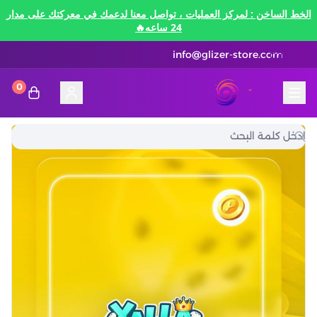
الخط الساخن : لمركز العمليات ، تواصل معنا لدعمك في معركتك على مدار
24 ساعه🔥
info@glizer-store.com
0
المدونة
قلايزر ستور | Glizer Store
تقسيط
تقسيط
منصات الألعاب
متاجر رقمية
منصات الألعاب
تقسيط نيفرنيس تو ايفرنيس Neverness to
Everness
متاجر رقمية
هونكاي امباكت Honkai Impact
الاتصالات والبيانات
تقسيط سوا بلاي
رن سكيب Rune Scape
بطاقات ايتونز
بطاقات التسوق
الاتصالات والبيانات
تقسيط ببجي