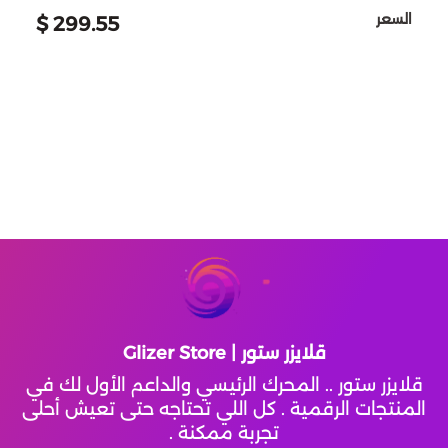
السعر
أف سي موبايل
تقسيط ستمبل قايز
299.55 $
محل الاطفال
بلود سترايك
تقسيط فارلايت
ذا بودي شوب p
مارفل سناب
تقسيط واتشر أوف ريلمز
شو مارت
تقسيط بلود سترايك
سكاي تشيلدرن اف ذا لايت
قولدن سينت
تاور اوف فانتسي
تقسيط نيكي انفينيتي
اتش اند ام H&M
نداء الحرب
تقسيط واتشر اوف ريلمز
تومي Tommy
قلايزر ستور | Glizer Store
سول لاند
تقسيط لايف افتر
قلايزر ستور .. المحرك الرئيسي والداعم الأول لك في
مجموعة الشايع
المنتجات الرقمية . كل اللي تحتاجه حتى تعيش أحلى
تقسيط اونر اوف كينقز
Soul Land new World
تجربة ممكنة .