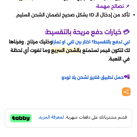
اونر اوف كينقز
تقسيط مارفل رايفلز
📌 نصائح مهمة:
سبلاش
بدي ماسترز
تأكد من إدخال الـ ID بشكل صحيح لضمان الشحن السليم.
دلتا فورس
تقسيط لوف أند سبيس
💳 خيارات دفع مريحة بالتقسيط:
المطار
لايف ستايل
أيقي بارتي
تقسيط كريستال أوف أتلان
وخليك مرتاح . وفرناها
تبي تدفع بالتقسيط؟ اختار بين تابي او تمارا
محمصة الرياض
لك لتكون قيمر تستمتع
بالشحن السريع
وما تفوت أي لحظة
لايف أفتر
تقسيط موبايل ليجيند
في اللعبة.
اي باي ebay
بنيشيق
تقسيط دلتا فورس
📲
حمل تطبيق قلايزر لشحن يلا لودو
رد تاغ
ستمبل قايز
تقسيط كود موبايل
BBZ
واتشر أوف ريلمز
تقسيط أيقي بارتي
هوم بوكس
بلاك كلوفر
تقسيط بينشيق
جوهرة