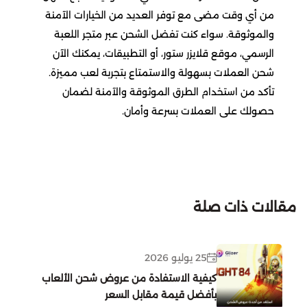
ايوا
من أي وقت مضى مع توفر العديد من الخيارات الآمنة
تقسيط يلا فزعة
Crystal of Atlan
والموثوقة. سواء كنت تفضل الشحن عبر متجر اللعبة
لوفيرا
الرسمي، موقع قلايزر ستور، أو التطبيقات، يمكنك الآن
Lineage2m
تقسيط نداء الحرب
شحن العملات بسهولة والاستمتاع بتجربة لعب مميزة.
باث اند بدي وركس
تأكد من استخدام الطرق الموثوقة والآمنة لضمان
Dragonheir Silent Gods
حصولك على العملات بسرعة وأمان.
الحماية المتطورة
State of Survival: Zombie War
كوبوني
Destiny Rising
مقالات ذات صلة
Guns of Glory
City of Crime: Gang Wars
25 يوليو 2026
كيفية الاستفادة من عروض شحن الألعاب
Indus Battle Royale
بأفضل قيمة مقابل السعر