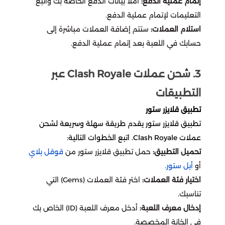
إتمام عملية الدفع:
املأ بيانات الدفع الخاصة بك واتبع
اونر اوف كينقز
تقسيط مارفل رايفلز
التعليمات لإتمام عملية الدفع.
سبلاش
بدي ماسترز
استلام العملات:
ستتم إضافة العملات مباشرة إلى
دلتا فورس
تقسيط لوف أند سبيس
حسابك في اللعبة بعد إتمام عملية الدفع.
المطار
لايف ستايل
أيقي بارتي
تقسيط كريستال أوف أتلان
3. شحن عملات Clash Royale عبر
محمصة الرياض
التطبيقات
لايف أفتر
تقسيط موبايل ليجيند
اي باي ebay
تطبيق قلايزر ستور
بنيشيق
تقسيط دلتا فورس
تطبيق قلايزر ستور يقدم طريقة سهلة وسريعة لشحن
رد تاغ
عملات Clash Royale. اتبع الخطوات التالية:
ستمبل قايز
تقسيط كود موبايل
تحميل التطبيق:
حمل تطبيق قلايزر ستور من
قوقل بلاي
أو
أبل ستور
.
BBZ
واتشر أوف ريلمز
تقسيط أيقي بارتي
اختيار فئة العملات:
اختر فئة العملات (Gems) التي
تناسبك.
هوم بوكس
بلاك كلوفر
تقسيط بينشيق
إدخال معرف اللعبة:
أدخل معرف اللعبة (ID) الخاص بك
في الخانة المخصصة.
جوهرة