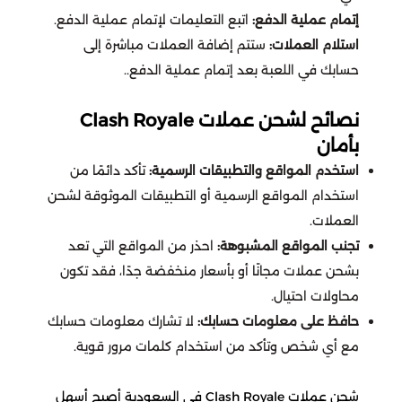
أف سي موبايل
تقسيط ستمبل قايز
إتمام عملية الدفع:
اتبع التعليمات لإتمام عملية الدفع.
استلام العملات:
ستتم إضافة العملات مباشرة إلى
محل الاطفال
بلود سترايك
تقسيط فارلايت
حسابك في اللعبة بعد إتمام عملية الدفع..
ذا بودي شوب p
نصائح لشحن عملات Clash Royale
مارفل سناب
تقسيط واتشر أوف ريلمز
بأمان
شو مارت
استخدم المواقع والتطبيقات الرسمية:
تأكد دائمًا من
تقسيط بلود سترايك
سكاي تشيلدرن اف ذا لايت
استخدام المواقع الرسمية أو التطبيقات الموثوقة لشحن
قولدن سينت
العملات.
تاور اوف فانتسي
تقسيط نيكي انفينيتي
تجنب المواقع المشبوهة:
احذر من المواقع التي تعد
اتش اند ام H&M
بشحن عملات مجانًا أو بأسعار منخفضة جدًا، فقد تكون
نداء الحرب
تقسيط واتشر اوف ريلمز
محاولات احتيال.
تومي Tommy
حافظ على معلومات حسابك:
لا تشارك معلومات حسابك
سول لاند
تقسيط لايف افتر
مع أي شخص وتأكد من استخدام كلمات مرور قوية.
مجموعة الشايع
تقسيط اونر اوف كينقز
Soul Land new World
شحن عملات Clash Royale في السعودية أصبح أسهل