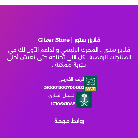
King Of Avalon
ونس هيومن
قلايزر ستور | Glizer Store
Wuthering Waves
قلايزر ستور .. المحرك الرئيسي والداعم الأول لك في
المنتجات الرقمية . كل اللي تحتاجه حتى تعيش أحلى
تجربة ممكنة .
النجاة بالصقيع
الرقم الضريبي
مارفل رايفلز
310601300700003
السجل التجاري
زينليس زون زيرو
1010641085
يلا لودو عن طريق الايدي
روابط مهمة
انتقام السلاطين
يلا لودو عن طريق الايدي