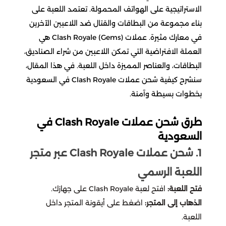
الاستراتيجية على الهواتف المحمولة. تعتمد اللعبة على
stc
بطاقات ايتونز
بطاقات التسوق
سورد اوف جستس Sword of Justice
بطاقات بلايستيشن
تقسيط رصيد محفظة
بناء مجموعة من البطاقات والقتال ضد اللاعبين الآخرين
تقسيط ايدنتي في
في معارك مثيرة. عملات Clash Royale (Gems) هي
stc
موبايلي
المطاعم
اكس بوكس
ايتونز سعودي
ايثيريا ريستارت Etheria Restart
بطاقات بلايستيشن
$
العملة الافتراضية التي تمكن اللاعبين من شراء الصناديق،
تقسيط فالورانت
البطاقات، والعناصر المميزة داخل اللعبة. في هذا المقال،
نون
ريزر قولد
المطاعم
باقات سوا
اكس بوكس
ايتونز امريكي
ريد بول السعودية
بلايستيشن سعودي
نيفرنيس تو ايفرنيس Neverness to
سنشرح كيفية شحن عملات Clash Royale في السعودية
Everness
تقسيط بلاك كلوفر
بخطوات بسيطة وآمنة.
نون
ليبارا
امازون
ريزر قولد
كويك نت
The chefz
بلايستيشن امريكي
اكس بوكس السعودي
سوا بلاي
تقسيط كوينز فيفا
طرق شحن عملات Clash Royale في
زين
امازون
فطور فارس
نون سعودي
تسوق اونلاين
ريزر قولد العالمي
اكس بوكس الأمريكي
السعودية
بارشيس لودو Parchis club
تقسيط بنيشيق
1. شحن عملات Clash Royale عبر متجر
زين
دومينوز
الكترونيات
نون اماراتي
غو للاتصالات
تسوق اونلاين
ريزر قولد التركي
امازون سعودي
اكس بوكس التركـي
اللعبة الرسمي
فينال فانتازي Final Fantasy
تقسيط مارفل سناب
شاورمر
حلويات
شي ان shein
فريندي
باقات زين
الكترونيات
امازون امريكي
ريزر قولد الامريكي
اكس بوكس الأوروبي
فتح اللعبة:
افتح لعبة Clash Royale على جهازك.
كاندي كراش ساغا Candy Crush saga
تقسيط سكاي تشيلدرن اف ذا لايت
الذهاب إلى المتجر:
اضغط على أيقونة المتجر داخل
نمشي
حلويات
خدمات
انترنت زين
مكتبة جرير
امازون تركي
لولو هايبر ماركت
اللعبة.