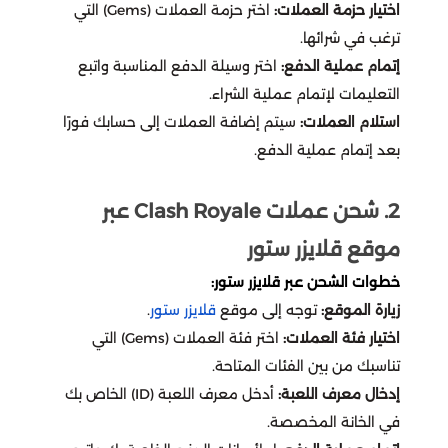
اوفرواتش 2 Overwatch
تقسيط يلا لودو
اختيار حزمة العملات:
اختر حزمة العملات (Gems) التي
دبس dibs
اكسترا
خدمات
نايس ون
امازون اماراتي
اسواق التميمي
ترغب في شرائها.
بليزارد Blizzard
تقسيط قنشن
إتمام عملية الدفع:
اختر وسيلة الدفع المناسبة واتبع
التعليمات لإتمام عملية الشراء.
شكرا
الحداد
العثيم
المسافر
سعد الدين
EA play
تقسيط هونكاي
استلام العملات:
سيتم إضافة العملات إلى حسابك فورًا
بعد إتمام عملية الدفع.
ساكو
فيرجن
باتشي
النهدي
ستار باكس
كملنا
تقسيط وايت اوت سرفايفل
2. شحن عملات Clash Royale عبر
انوش
ماكس max
فوكس
مايسترو
السيف غاليري
تقسيط where winds meet
فري فاير
موقع قلايزر ستور
بيترومين
اني و داني
سنتر بوينت
قصر الأواني
خطوات الشحن عبر قلايزر ستور:
تقسيط جواكر
where winds meet
زيارة الموقع:
توجه إلى موقع
قلايزر ستور
.
Airbnb
هاف مليون
عبد الصمد القرشي
اختيار فئة العملات:
اختر فئة العملات (Gems) التي
تقسيط ويذرنق ويفز
لوف اند ديب سبيس
تناسبك من بين الفئات المتاحة.
بوستاني
سكيتشرز
cleartrip
إدخال معرف اللعبة:
أدخل معرف اللعبة (ID) الخاص بك
ايدنتي في
تقسيط ونس هيومن
في الخانة المخصصة.
ساسكو
مكياجي