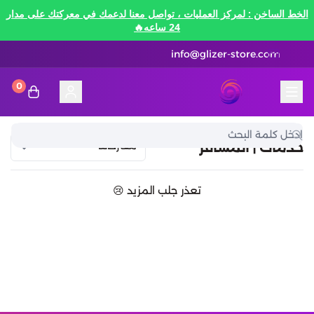
الخط الساخن : لمركز العمليات ، تواصل معنا لدعمك في معركتك على مدار
24 ساعه🔥
info@glizer-store.com
0
المدونة
قلايزر ستور | Glizer Store
تقسيط
خدمات | المسافر
تقسيط
منصات الألعاب
تعذر جلب المزيد 😢
متاجر رقمية
منصات الألعاب
تقسيط نيفرنيس تو ايفرنيس Neverness to
Everness
متاجر رقمية
هونكاي امباكت Honkai Impact
الاتصالات والبيانات
تقسيط سوا بلاي
رن سكيب Rune Scape
بطاقات ايتونز
بطاقات التسوق
الاتصالات والبيانات
تقسيط ببجي