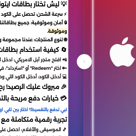
💡 ليش تختار بطاقات ايتون
⚡ سرعة الشحن: تحصل على الكود فو
🔒 أمان وموثوقية: جميع بطاقاتنا مضمونة 100%
وموثوقة
.
🌐 تنوع المنتجات: عندنا مجموعة 
🔄 كيفية استخدام بطاقات ا
📲 افتح متجر آبل الامريكي: ادخل 
🔑 اختر "Redeem" أو "استرداد": في صفحة الحساب الخاصة بك.
💻 أدخل الكود: أدخل الكود اللي 
🎉 مبروك عليك الرصيد! رح
💳 خيارات دفع مريحة بال
تبي تدفع بالتقسيط؟ اختار بين تابي او 
تجربة رقمية متكاملة مع ب
🎵 الموسيقى والأفلام: احصل على