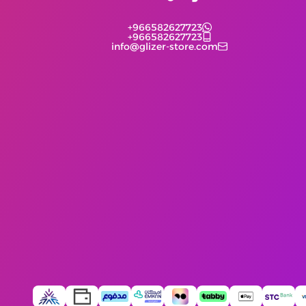
+966582627723
+966582627723
info@glizer-store.com