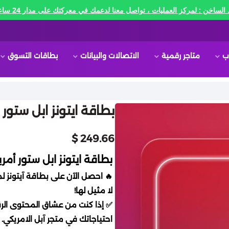
الساخن : لمركز العمليات ، تواصل معنا لدعمك في معركتك على مدار 24 ساعه🔥
ب
متاجر رقمية
الاتصالات والبيانات
بطاقات التسوق
بطاقة ايتونز ابل ستور امريكي
249.66 $
بطاقة ايتونز ابل ستور أمريكي 250 
لا مثيل لها!
✅ إذا كنت من عشاق المحتوى الرقم
احتياجاتك في متجر آبل الامريكي.