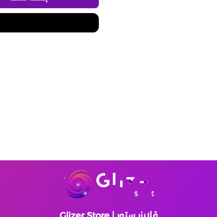
قلايزر ستور | Glizer Store