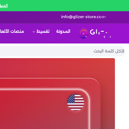
الخط 
info@glizer-store.com
المدونة
تقسيط
منصات الألعا
قلايزر ستور | Glizer Store