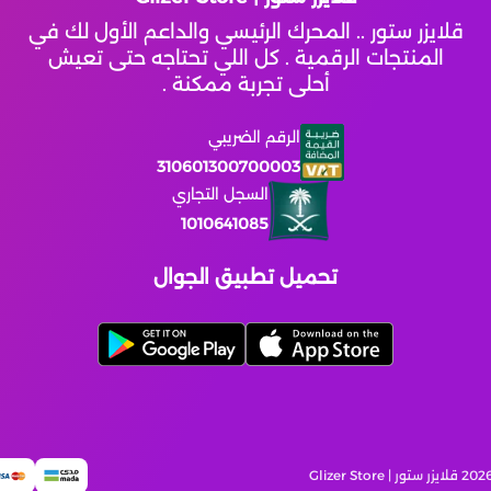
قلايزر ستور .. المحرك الرئيسي والداعم الأول لك في
المنتجات الرقمية . كل اللي تحتاجه حتى تعيش
أحلى تجربة ممكنة .
الرقم الضريبي
310601300700003
السجل التجاري
1010641085
تحميل تطبيق الجوال
قلايزر ستور | Glizer Store