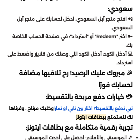
اونر اوف كينقز
تقسيط مارفل رايفلز
سعودي:
سبلاش
بدي ماسترز
📲 افتح متجر آبل السعودي: ادخل لحسابك على متجر آبل
دلتا فورس
تقسيط لوف أند سبيس
السعودي.
المطار
لايف ستايل
🔑 اختر "Redeem" أو "استرداد": في صفحة الحساب الخاصة
أيقي بارتي
تقسيط كريستال أوف أتلان
بك.
محمصة الرياض
💻 أدخل الكود: أدخل الكود اللي وصلك من قلايزر واضعط على
لايف أفتر
تقسيط موبايل ليجيند
استرداد.
اي باي ebay
🎉 مبروك عليك الرصيد! رح تلاقيها مضافة
بنيشيق
تقسيط دلتا فورس
لحسابك فورًا
رد تاغ
ستمبل قايز
تقسيط كود موبايل
💳 خيارات دفع مريحة بالتقسيط:
BBZ
وخليك مرتاح . وفرناها
تبي تدفع بالتقسيط؟ اختار بين تابي او تمارا
واتشر أوف ريلمز
تقسيط أيقي بارتي
لك لتستمتع
ببطاقات ايتونز
هوم بوكس
تجربة رقمية متكاملة مع بطاقات آيتونز:
بلاك كلوفر
تقسيط بينشيق
🎵 الموسيقى والأفلام: احصل على أحدث الموسيقى
جوهرة