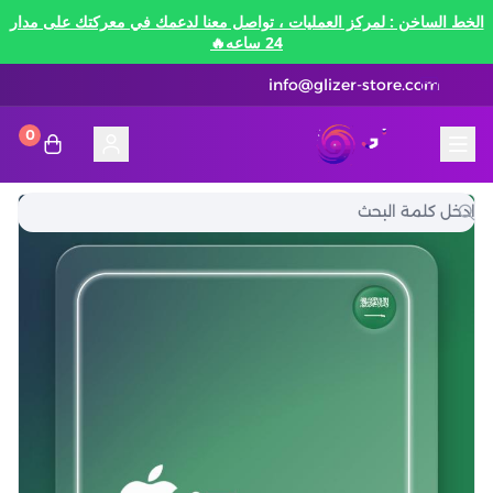
الخط الساخن : لمركز العمليات ، تواصل معنا لدعمك في معركتك على مدار
24 ساعه🔥
info@glizer-store.com
0
المدونة
قلايزر ستور | Glizer Store
تقسيط
تقسيط
منصات الألعاب
متاجر رقمية
منصات الألعاب
تقسيط نيفرنيس تو ايفرنيس Neverness to
Everness
متاجر رقمية
هونكاي امباكت Honkai Impact
الاتصالات والبيانات
تقسيط سوا بلاي
رن سكيب Rune Scape
بطاقات ايتونز
بطاقات التسوق
الاتصالات والبيانات
تقسيط ببجي