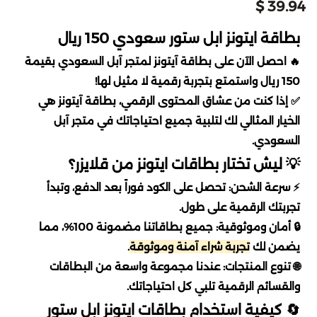
اوفرواتش 2 Overwatch
تقسيط يلا لودو
39.94 $
دبس dibs
اكسترا
خدمات
نايس ون
امازون اماراتي
اسواق التميمي
بطاقة ايتونز ابل ستور سعودي 150 ريال
بليزارد Blizzard
تقسيط قنشن
🔥 احصل الآن على بطاقة آيتونز لمتجر آبل السعودي بقيمة
شكرا
الحداد
العثيم
المسافر
سعد الدين
150 ريال واستمتع بتجربة رقمية لا مثيل لها!
EA play
تقسيط هونكاي
✅ إذا كنت من عشاق المحتوى الرقمي، بطاقة آيتونز هي
ساكو
فيرجن
باتشي
النهدي
ستار باكس
الخيار المثالي لك لتلبية جميع احتياجاتك في متجر آبل
كملنا
تقسيط وايت اوت سرفايفل
السعودي.
انوش
ماكس max
فوكس
مايسترو
السيف غاليري
💡 ليش تختار بطاقات ايتونز من قلايزر؟
تقسيط where winds meet
فري فاير
⚡ سرعة الشحن: تحصل على الكود فوراً بعد الدفع، وتبدأ
بيترومين
اني و داني
سنتر بوينت
قصر الأواني
تقسيط جواكر
where winds meet
تجربتك الرقمية على طول.
🔒 أمان وموثوقية: جميع بطاقاتنا مضمونة 100%، مما
Airbnb
هاف مليون
عبد الصمد القرشي
تقسيط ويذرنق ويفز
لوف اند ديب سبيس
يضمن لك
تجربة شراء آمنة وموثوقة
.
🌐 تنوع المنتجات: عندنا مجموعة واسعة من البطاقات
بوستاني
سكيتشرز
cleartrip
ايدنتي في
تقسيط ونس هيومن
والقسائم الرقمية تلبي كل احتياجاتك.
🔄 كيفية استخدام بطاقات ايتونز ابل ستور
ساسكو
مكياجي