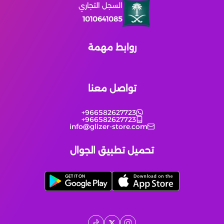
السجل التجاري
1010641085
King Of Avalon
روابط مهمة
ونس هيومن
Wuthering Waves
تواصل معنا
النجاة بالصقيع
+966582627723
+966582627723
info@glizer-store.com
مارفل رايفلز
تحميل تطبيق الجوال
زينليس زون زيرو
يلا لودو عن طريق الايدي
انتقام السلاطين
يلا لودو عن طريق الايدي