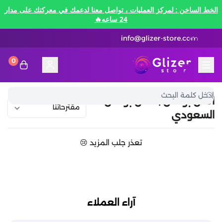
الخط الساخن : لمركز العمليات ، تواصل معنا لدعمك في معركتك على مدار
24 ساعه🔥
info@glizer-store.com
0
المدونة
قلايزر ستور | Glizer Store
تقسيط
اكس بوكس | اكس بوكس
السعودي
تقسيط
منصات الألعاب
تعذر جلب المزيد 😢
متاجر رقمية
منصات الألعاب
تقسيط نيفرنيس تو ايفرنيس Neverness to
Everness
متاجر رقمية
هونكاي امباكت Honkai Impact
الاتصالات والبيانات
تقسيط سوا بلاي
آراء العملاء
رن سكيب Rune Scape
بطاقات ايتونز
بطاقات التسوق
الاتصالات والبيانات
تقسيط ببجي