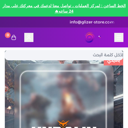
الخط الساخن : لمركز العمليات ، تواصل معنا لدعمك في معركتك على مدار
24 ساعه🔥
info@glizer-store.com
0
المدونة
قلايزر ستور | Glizer Store
تقسيط
بالايدي
تقسيط
منصات الألعاب
متاجر رقمية
منصات الألعاب
تقسيط نيفرنيس تو ايفرنيس Neverness to
Everness
متاجر رقمية
هونكاي امباكت Honkai Impact
الاتصالات والبيانات
تقسيط سوا بلاي
رن سكيب Rune Scape
بطاقات ايتونز
بطاقات التسوق
الاتصالات والبيانات
تقسيط ببجي