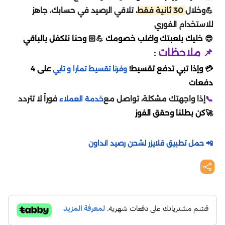
اونر اوف كينقز
تقسيط مارفل رايفلز
💪وخلال
30 ثانية فقط
، تلاقي الرصيد في حسابك، جاهز
سبلاش
بدي ماسترز
للاستخدام الفوري
دلتا فورس
تقسيط لوف أند سبيس
😎 خليك بلعبتك واغلب خصومك
💪🏻
وحنا نتكفل بالباقي
📌 ملاحظات :
المطار
لايف ستايل
أيقي بارتي
تقسيط كريستال أوف أتلان
💳 وإذا تبي تدفع تقسيط!
على 4
وفرنا تقسيط تمارا و تابي
محمصة الرياض
دفعات
لايف أفتر
تقسيط موبايل ليجيند
📞
إذا واجهتك مشكلة، تواصل مع
فوراً لا تتردد
خدمة العملاء
اي باي ebay
🚀كن بطلنا وحقق الفوز
بنيشيق
تقسيط دلتا فورس
رد تاغ
📲 حمل تطبيق قلايزر لشحن رصيد انداون
ستمبل قايز
تقسيط كود موبايل
BBZ
واتشر أوف ريلمز
تقسيط أيقي بارتي
هوم بوكس
بلاك كلوفر
تقسيط بينشيق
جوهرة