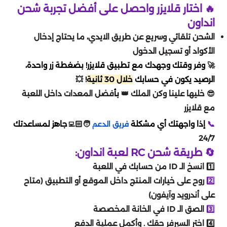
اوفرواتش 2 Overwatch
تقسيط يلا لودو
🔥 اختار قلايزر واحصل على أفضل تجربة شحن
دبس dibs
اكسترا
خدمات
نايس ون
امازون اماراتي
اسواق التميمي
انداون
بليزارد Blizzard
تقسيط قنشن
الشحن تلقائي وسريع عن طريق الايدي، ما يحتاج إدخال
شكرا
الحداد
العثيم
المسافر
سعد الدين
الأكواد أو تسجيل الدخول
EA play
تقسيط هونكاي
🚀
وفر وقتك وجهدك مع تطبيق قلايزر! بضغطة زر واحدة،
ساكو
فيرجن
باتشي
النهدي
ستار باكس
الرصيد يكون في حسابك
خلال 30 ثانية
!
💥
كملنا
تقسيط وايت اوت سرفايفل
😎 خليها علينا وكن الملك
👑
بأ
فضل المعدات داخل اللعبة
انوش
ماكس max
فوكس
مايسترو
السيف غاليري
مع قلايزر
تقسيط where winds meet
فري فاير
📞
إذا واجهتك أي مشكلة
🧑🏻‍💻
جاهز لمساعدتك
فريق الدعم
بيترومين
اني و داني
سنتر بوينت
قصر الأواني
24/7
تقسيط جواكر
where winds meet
🔄 طريقة شحن RC لعبة انداون:
Airbnb
هاف مليون
عبد الصمد القرشي
1️⃣ انسخ الـ ID من حسابك في اللعبة
تقسيط ويذرنق ويفز
لوف اند ديب سبيس
2️⃣
روح على خيارات المنتج داخل الموقع أو التطبيق (متاح
بوستاني
سكيتشرز
cleartrip
على أندرويد وآيفون)
ايدنتي في
تقسيط ونس هيومن
3️⃣
الصق الـ ID في الخانة المخصصة
ساسكو
مكياجي
4️⃣ اختر السيرفر حقك .
وأكمل عملية الدفع