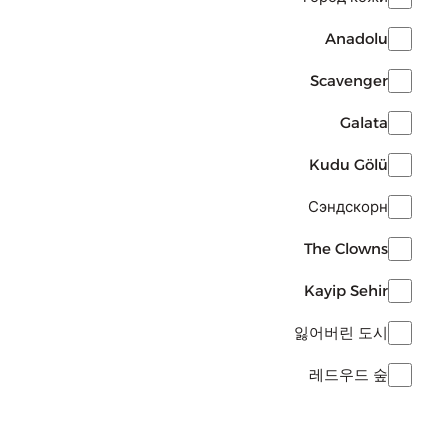
ايوا
تقسيط يلا فزعة
Crystal of Atlan
Anadolu
لوفيرا
Scavenger
Lineage2m
تقسيط نداء الحرب
باث اند بدي وركس
Galata
Dragonheir Silent Gods
Kudu Gölü
الحماية المتطورة
State of Survival: Zombie War
Сэндскорн
كوبوني
The Clowns
Destiny Rising
Kayip Sehir
Guns of Glory
잃어버린 도시
City of Crime: Gang Wars
레드우드 숲
Indus Battle Royale