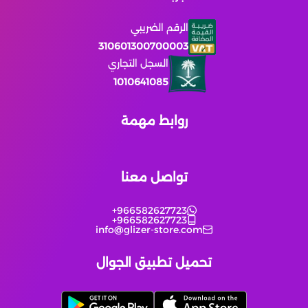
الرقم الضريبي
King Of Avalon
310601300700003
السجل التجاري
ونس هيومن
1010641085
Wuthering Waves
روابط مهمة
النجاة بالصقيع
تواصل معنا
مارفل رايفلز
+966582627723
+966582627723
زينليس زون زيرو
info@glizer-store.com
تحميل تطبيق الجوال
يلا لودو عن طريق الايدي
انتقام السلاطين
يلا لودو عن طريق الايدي