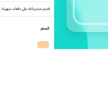
السعر
نفدت الكمية