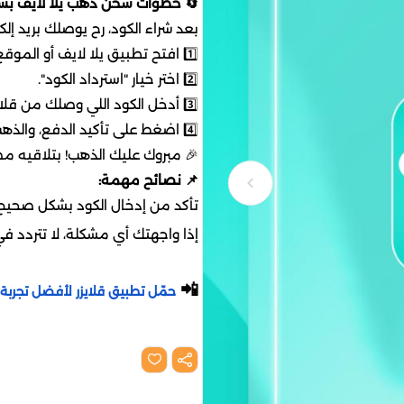
🔄 خطوات شحن ذهب يلا لايف بس
بعد شراء الكود، رح يوصلك بريد إل
1️⃣ افتح تطبيق يلا لايف أو الموقع الرسمي.
2️⃣ اختر خيار "استرداد الكود".
3️⃣ أدخل الكود اللي وصلك من قلايزر.
4️⃣ اضغط على تأكيد الدفع، والذهب رح يُضاف لحسابك فوراً.
🎉 مبروك عليك الذهب! بتلاقيه 
📌 نصائح مهمة:
تأكد من إدخال الكود بشكل صحيح
إذا واجهتك أي مشكلة، لا تتردد 
📲
حمّل تطبيق قلايزر لأفضل تجرب