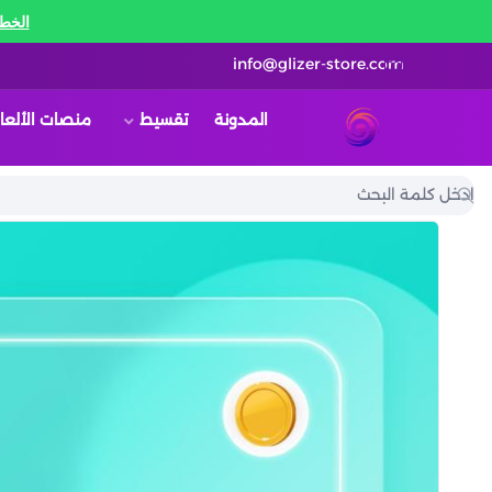
الخط 
info@glizer-store.com
المدونة
تقسيط
منصات الألعا
قلايزر ستور | Glizer Store