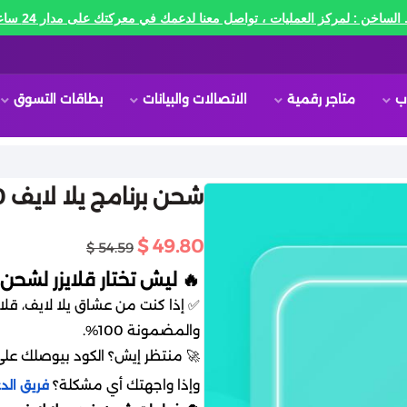
الساخن : لمركز العمليات ، تواصل معنا لدعمك في معركتك على مدار 24 ساعه🔥
ب
متاجر رقمية
الاتصالات والبيانات
بطاقات التسوق
شحن برنامج يلا لايف 5930 ذهب
49.80 $
54.59 $
🔥 ليش تختار قلايزر لشحن 
✅ إذا كنت من عشاق يلا لايف، قلايز
والمضمونة 100%.
🚀 منتظر إيش؟ الكود بيوصلك على ط
وإذا واجهتك أي مشكلة؟
فريق الد