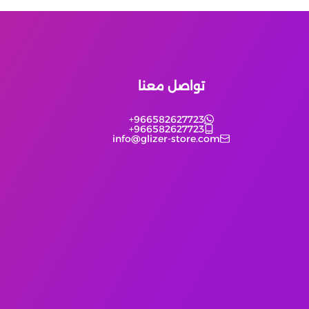
تواصل معنا
+966582627723
+966582627723
info@glizer-store.com