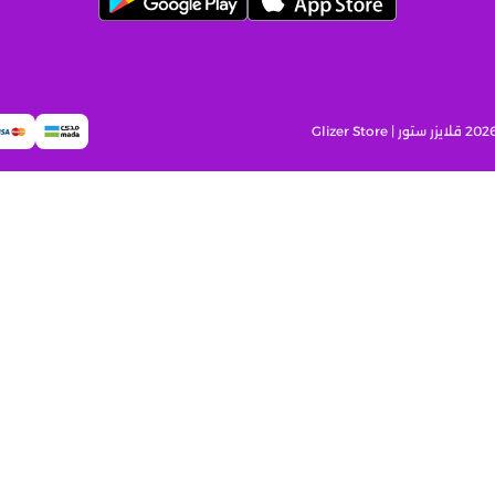
قلايزر ستور | Glizer Store