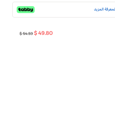
49.80 $
54.59 $