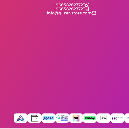
+966582627723
+966582627723
info@glizer-store.com