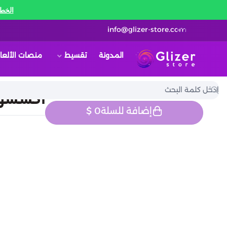
الخط 
info@glizer-store.com
المدونة
تقسيط
منصات الألعا
قلايزر ستور | Glizer Store
اكسسوارات PC | عروض
إضافة للسلة
0
$