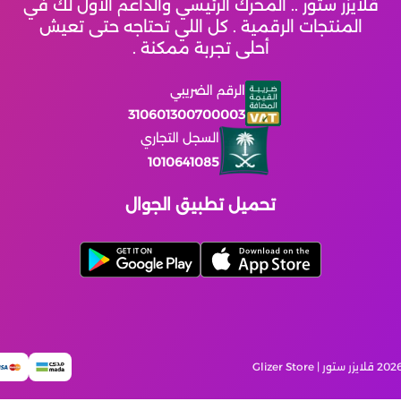
قلايزر ستور .. المحرك الرئيسي والداعم الأول لك في
المنتجات الرقمية . كل اللي تحتاجه حتى تعيش
أحلى تجربة ممكنة .
الرقم الضريبي
310601300700003
السجل التجاري
1010641085
تحميل تطبيق الجوال
قلايزر ستور | Glizer Store