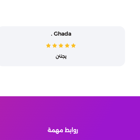
Ghada .
يجننن
روابط مهمة