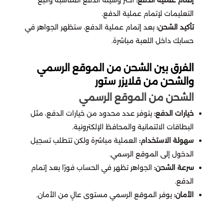
أف سي موبايل
تقسيط ستمبل قايز
التعليمات لإتمام عملية الدفع.
محل الاطفال
تأكيد الشحن:
بعد إتمام عملية الدفع، ستظهر الجواهر في
بلود سترايك
تقسيط فارلايت
حسابك داخل اللعبة مباشرة.
ذا بودي شوب p
مارفل سناب
تقسيط واتشر أوف ريلمز
الفرق بين الشحن من الموقع الرسمي
والشحن من قلايزر ستور
شو مارت
تقسيط بلود سترايك
سكاي تشيلدرن اف ذا لايت
الشحن من الموقع الرسمي
قولدن سينت
خيارات الدفع:
يتوفر عدد محدود من خيارات الدفع، مثل
تاور اوف فانتسي
تقسيط نيكي انفينيتي
البطاقات الائتمانية والمحافظ الإلكترونية.
اتش اند ام H&M
سهولة الاستخدام:
العملية مباشرة ولكن تتطلب تسجيل
نداء الحرب
تقسيط واتشر اوف ريلمز
الدخول إلى الموقع الرسمي.
تومي Tommy
سرعة الشحن:
الجواهر تظهر في الحساب فورًا بعد إتمام
سول لاند
تقسيط لايف افتر
الدفع.
مجموعة الشايع
الأمان:
يوفر الموقع الرسمي مستوى عالٍ من الأمان.
تقسيط اونر اوف كينقز
Soul Land new World