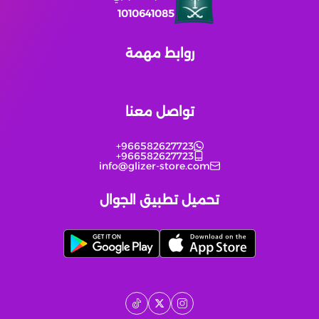
لوردز موبايل
1010641085
مطاردة توم وجيري
روابط مهمة
يلا فزعة
تواصل معنا
identity V
+966582627723
+966582627723
Heroes Evolved Growth
info@glizer-store.com
تحميل تطبيق الجوال
FunBox Ludo
روبلاكس
هونكاي ستار ريل