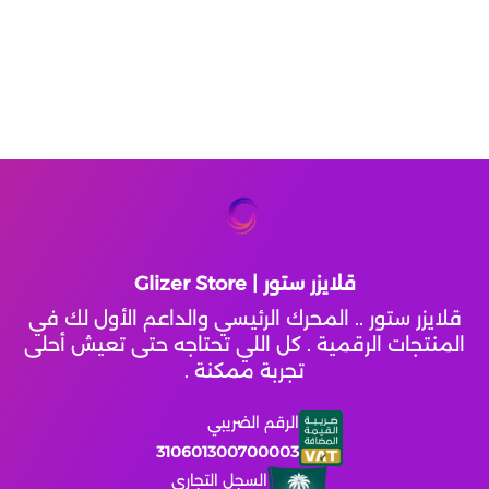
الماس
بلود ستاريك
ذهب
عصر الأساطير
كوينز فيفا
قلايزر ستور | Glizer Store
وايت اوت سيرفايفل
قلايزر ستور .. المحرك الرئيسي والداعم الأول لك في
المنتجات الرقمية . كل اللي تحتاجه حتى تعيش أحلى
حرملك السلطان
تجربة ممكنة .
الرقم الضريبي
مداقش
310601300700003
السجل التجاري