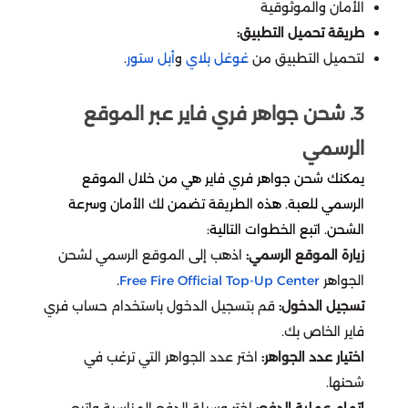
الأمان والموثوقية
اونر اوف كينقز
تقسيط مارفل رايفلز
طريقة تحميل التطبيق:
سبلاش
بدي ماسترز
لتحميل التطبيق من
غوغل بلاي
و
أبل ستور
.
دلتا فورس
تقسيط لوف أند سبيس
المطار
لايف ستايل
3. شحن جواهر فري فاير عبر الموقع
أيقي بارتي
تقسيط كريستال أوف أتلان
الرسمي
محمصة الرياض
لايف أفتر
تقسيط موبايل ليجيند
يمكنك شحن جواهر فري فاير هي من خلال الموقع
اي باي ebay
الرسمي للعبة. هذه الطريقة تضمن لك الأمان وسرعة
بنيشيق
تقسيط دلتا فورس
الشحن. اتبع الخطوات التالية:
رد تاغ
زيارة الموقع الرسمي:
اذهب إلى الموقع الرسمي لشحن
ستمبل قايز
تقسيط كود موبايل
الجواهر
Free Fire Official Top-Up Center
.
BBZ
تسجيل الدخول:
قم بتسجيل الدخول باستخدام حساب فري
واتشر أوف ريلمز
تقسيط أيقي بارتي
فاير الخاص بك.
هوم بوكس
اختيار عدد الجواهر:
اختر عدد الجواهر التي ترغب في
بلاك كلوفر
تقسيط بينشيق
شحنها.
جوهرة
إتمام عملية الدفع:
اختر وسيلة الدفع المناسبة واتبع