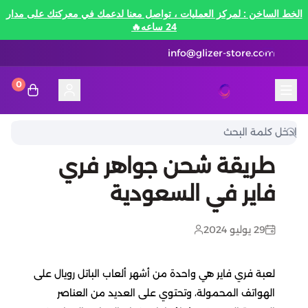
الخط الساخن : لمركز العمليات ، تواصل معنا لدعمك في معركتك على مدار
24 ساعه🔥
info@glizer-store.com
0
المدونة
قلايزر ستور | Glizer Store
تقسيط
طريقة شحن جواهر فري
تقسيط
منصات الألعاب
فاير في السعودية
متاجر رقمية
منصات الألعاب
تقسيط نيفرنيس تو ايفرنيس Neverness to
Everness
29 يوليو 2024
متاجر رقمية
هونكاي امباكت Honkai Impact
الاتصالات والبيانات
تقسيط سوا بلاي
لعبة فري فاير هي واحدة من أشهر ألعاب الباتل رويال على
رن سكيب Rune Scape
بطاقات ايتونز
بطاقات التسوق
الاتصالات والبيانات
الهواتف المحمولة، وتحتوي على العديد من العناصر
تقسيط ببجي