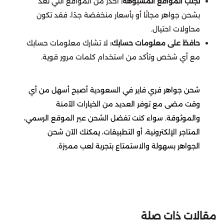
تجنب المواقع المشبوهة:
احذر من المواقع التي تعد
بشحن جواهر مجانًا أو بأسعار منخفضة جدًا، فقد تكون
Atlantica Rebirth
محاولات احتيال.
حافظ على معلومات حسابك:
لا تشارك معلومات حسابك
Top Eleven Football Manager
مع أي شخص وتأكد من استخدام كلمات مرور قوية.
Crystalfall
شحن جواهر فري فاير في السعودية أصبح أسهل من أي
Modern Warships
وقت مضى مع توفر العديد من الخيارات الآمنة
والموثوقة. سواء كنت تفضل الشحن عبر الموقع الرسمي،
المتاجر الإلكترونية، أو التطبيقات، يمكنك الآن شحن
Magic Chess : Go Go
الجواهر بسهولة والاستمتاع بتجربة لعب مميزة.
Lords Mobile
Left To Survive
مقالات ذات صلة
Mobile Royale