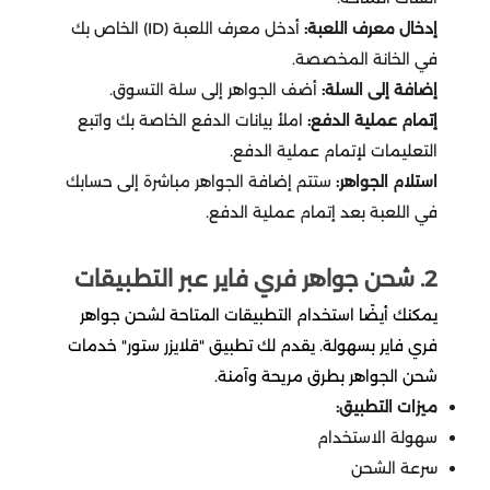
اوفرواتش 2 Overwatch
تقسيط يلا لودو
إدخال معرف اللعبة:
أدخل معرف اللعبة (ID) الخاص بك
دبس dibs
اكسترا
خدمات
نايس ون
امازون اماراتي
اسواق التميمي
في الخانة المخصصة.
بليزارد Blizzard
تقسيط قنشن
إضافة إلى السلة:
أضف الجواهر إلى سلة التسوق.
شكرا
الحداد
العثيم
المسافر
سعد الدين
إتمام عملية الدفع:
املأ بيانات الدفع الخاصة بك واتبع
EA play
تقسيط هونكاي
التعليمات لإتمام عملية الدفع.
ساكو
فيرجن
باتشي
النهدي
ستار باكس
استلام الجواهر:
ستتم إضافة الجواهر مباشرة إلى حسابك
كملنا
تقسيط وايت اوت سرفايفل
في اللعبة بعد إتمام عملية الدفع.
انوش
ماكس max
فوكس
مايسترو
السيف غاليري
تقسيط where winds meet
فري فاير
2. شحن جواهر فري فاير عبر التطبيقات
بيترومين
اني و داني
سنتر بوينت
قصر الأواني
يمكنك أيضًا استخدام التطبيقات المتاحة لشحن جواهر
تقسيط جواكر
where winds meet
فري فاير بسهولة. يقدم لك تطبيق "قلايزر ستور" خدمات
Airbnb
هاف مليون
عبد الصمد القرشي
شحن الجواهر بطرق مريحة وآمنة.
تقسيط ويذرنق ويفز
لوف اند ديب سبيس
ميزات التطبيق:
بوستاني
سكيتشرز
cleartrip
سهولة الاستخدام
ايدنتي في
تقسيط ونس هيومن
سرعة الشحن
ساسكو
مكياجي