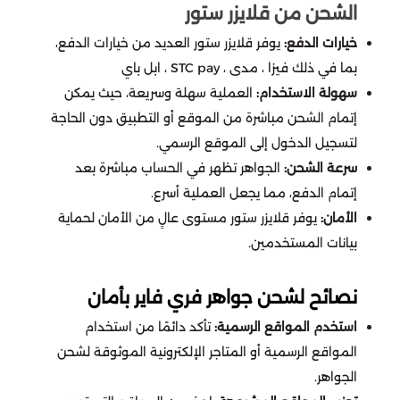
ايوا
الشحن من قلايزر ستور
تقسيط يلا فزعة
Crystal of Atlan
خيارات الدفع:
يوفر قلايزر ستور العديد من خيارات الدفع،
لوفيرا
بما في ذلك فيزا ، مدى ، STC pay ، ابل باي
Lineage2m
تقسيط نداء الحرب
سهولة الاستخدام:
العملية سهلة وسريعة، حيث يمكن
باث اند بدي وركس
إتمام الشحن مباشرة من الموقع أو التطبيق دون الحاجة
Dragonheir Silent Gods
لتسجيل الدخول إلى الموقع الرسمي.
الحماية المتطورة
سرعة الشحن:
الجواهر تظهر في الحساب مباشرة بعد
State of Survival: Zombie War
إتمام الدفع، مما يجعل العملية أسرع.
كوبوني
الأمان:
يوفر قلايزر ستور مستوى عالٍ من الأمان لحماية
Destiny Rising
بيانات المستخدمين.
Guns of Glory
نصائح لشحن جواهر فري فاير بأمان
استخدم المواقع الرسمية:
تأكد دائمًا من استخدام
City of Crime: Gang Wars
المواقع الرسمية أو المتاجر الإلكترونية الموثوقة لشحن
الجواهر.
Indus Battle Royale