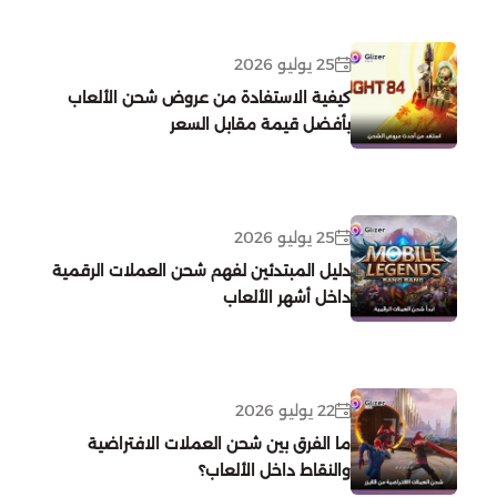
King Of Avalon
25 يوليو 2026
كيفية الاستفادة من عروض شحن الألعاب
ونس هيومن
بأفضل قيمة مقابل السعر
Wuthering Waves
25 يوليو 2026
النجاة بالصقيع
دليل المبتدئين لفهم شحن العملات الرقمية
داخل أشهر الألعاب
مارفل رايفلز
زينليس زون زيرو
22 يوليو 2026
يلا لودو عن طريق الايدي
ما الفرق بين شحن العملات الافتراضية
والنقاط داخل الألعاب؟
انتقام السلاطين
يلا لودو عن طريق الايدي