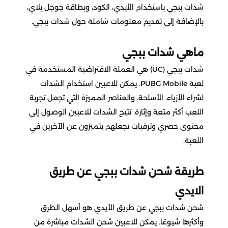
اوفرواتش 2 Overwatch
تقسيط يلا لودو
شدات ببجي باستخدام الأيدي، الكود، وبطاقة جوجل بلاي،
دبس dibs
اكسترا
خدمات
نايس ون
امازون اماراتي
اسواق التميمي
بالإضافة إلى تقديم معلومات شاملة حول شدات ببجي.
بليزارد Blizzard
تقسيط قنشن
شكرا
الحداد
العثيم
المسافر
سعد الدين
ماهي شدات ببجي
EA play
تقسيط هونكاي
شدات ببجي (UC) هي العملة الافتراضية المستخدمة في
ساكو
فيرجن
باتشي
النهدي
ستار باكس
لعبة PUBG Mobile. يمكن للاعبين استخدام الشدات
كملنا
تقسيط وايت اوت سرفايفل
لشراء الأزياء، الأسلحة، والعناصر المميزة التي تجعل تجربة
انوش
ماكس max
فوكس
مايسترو
السيف غاليري
اللعب أكثر متعة وإثارة. تتيح الشدات للاعبين الوصول إلى
تقسيط where winds meet
فري فاير
محتوى حصري وترقيات تجعلهم يتميزون عن الآخرين في
بيترومين
اني و داني
سنتر بوينت
قصر الأواني
اللعبة.
تقسيط جواكر
where winds meet
Airbnb
هاف مليون
عبد الصمد القرشي
طريقة شحن شدات ببجي عن طريق
تقسيط ويذرنق ويفز
لوف اند ديب سبيس
الايدي
بوستاني
سكيتشرز
cleartrip
ايدنتي في
تقسيط ونس هيومن
شحن شدات ببجي عن طريق الأيدي هو أسهل الطرق
وأكثرها شيوعًا. يمكن للاعبين شحن الشدات مباشرة من
ساسكو
مكياجي