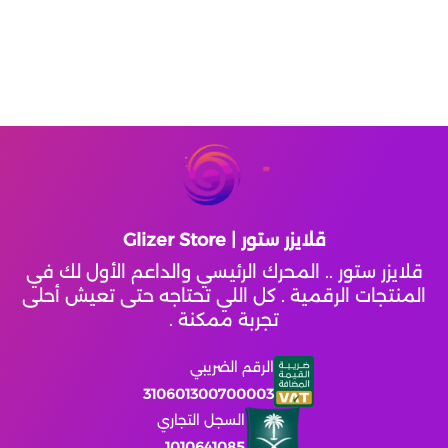
لوردز موبايل
مطاردة توم وجيري
يلا فزعة
identity V
Heroes Evolved Growth
قلايزر ستور | Glizer Store
قلايزر ستور .. المحرك الرئيسي والداعم الأول لك في
FunBox Ludo
المنتجات الرقمية . كل اللي تحتاجه حتى تعيش أحلى
تجربة ممكنة .
روبلاكس
الرقم الضريبي
310601300700003
هونكاي ستار ريل
السجل التجاري
1010641085