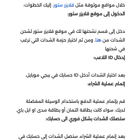
اونر اوف كينقز
تقسيط مارفل رايفلز
خلال مواقع موثوقة مثل
قلايزر ستور
. إليك الخطوات:
الدخول إلى موقع قلايزر ستور:
سبلاش
بدي ماسترز
دلتا فورس
تقسيط لوف أند سبيس
دخل إلى قسم نشحنها لك في موقع قلايزر ستور لشحن
المطار
لايف ستايل
أيقي بارتي
تقسيط كريستال أوف أتلان
الشدات من
هنا
. ومن ثم اختيار حزمة الشدات التي ترغب
في شحنها
محمصة الرياض
إدخال ID اللاعب:
لايف أفتر
تقسيط موبايل ليجيند
اي باي ebay
بعد اختيار الشدات أدخل ID حسابك في ببجي موبايل.
بنيشيق
تقسيط دلتا فورس
إتمام عملية الشراء:
رد تاغ
ستمبل قايز
تقسيط كود موبايل
قم بإتمام عملية الدفع باستخدام الوسيلة المفضلة
BBZ
لديك، سواء كانت بطاقة ائتمان أو بطاقة مدى او ابل باي.
واتشر أوف ريلمز
تقسيط أيقي بارتي
ستصلك الشدات بشكل فوري الى حسابك:
هوم بوكس
بلاك كلوفر
تقسيط بينشيق
بعد إتمام عملية الشراء، ستصل الشدات إلى حسابك في
جوهرة