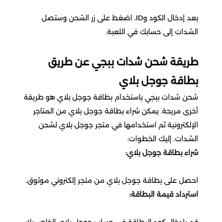
ايوا
تقسيط يلا فزعة
Crystal of Atlan
بعد إدخال الكود وID، اضغط على زر الشحن وستصل
لوفيرا
الشدات إلى حسابك في اللعبة.
Lineage2m
تقسيط نداء الحرب
باث اند بدي وركس
طريقة شحن شدات ببجي عن طريق
Dragonheir Silent Gods
بطاقة جوجل بلاي
الحماية المتطورة
شحن شدات ببجي باستخدام بطاقة جوجل بلاي هو طريقة
State of Survival: Zombie War
أخرى مريحة. يمكن شراء بطاقة جوجل بلاي من المتاجر
كوبوني
الإلكترونية ثم استخدامها في متجر جوجل بلاي لشحن
Destiny Rising
الشدات. إليك الخطوات:
شراء بطاقة جوجل بلاي:
Guns of Glory
احصل على بطاقة جوجل بلاي من متجر إلكتروني موثوق.
City of Crime: Gang Wars
استرداد قيمة البطاقة:
Indus Battle Royale
قم بإدخال كود البطاقة في حساب جوجل بلاي الخاص بك