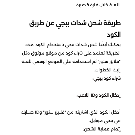
اللعبة خلال فترة قصيرة.
أف سي موبايل
تقسيط ستمبل قايز
محل الاطفال
طريقة شحن شدات ببجي عن طريق
بلود سترايك
تقسيط فارلايت
ذا بودي شوب p
الكود
مارفل سناب
تقسيط واتشر أوف ريلمز
يمكنك أيضًا شحن شدات ببجي باستخدام الكود. هذه
شو مارت
الطريقة تعتمد على شراء كود من موقع موثوق مثل
تقسيط بلود سترايك
سكاي تشيلدرن اف ذا لايت
"قلايزر ستور" ثم استخدامه على الموقع الرسمي للعبة.
قولدن سينت
إليك الخطوات:
تاور اوف فانتسي
تقسيط نيكي انفينيتي
شراء كود ببجي:
اتش اند ام H&M
نداء الحرب
تقسيط واتشر اوف ريلمز
إدخال الكود وID اللاعب:
تومي Tommy
سول لاند
تقسيط لايف افتر
أدخل الكود الذي اشتريته من "قلايزر ستور" وID حسابك
مجموعة الشايع
في ببجي موبايل.
تقسيط اونر اوف كينقز
Soul Land new World
إتمام عملية الشحن: