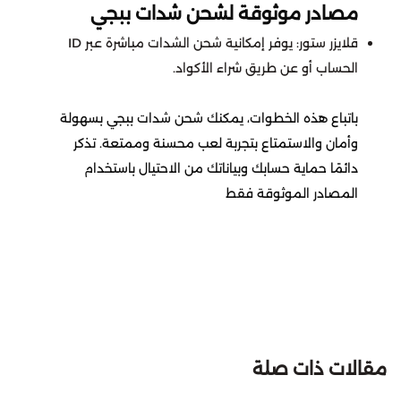
مصادر موثوقة لشحن شدات ببجي
King Of Avalon
قلايزر ستور: يوفر إمكانية شحن الشدات مباشرة عبر ID
الحساب أو عن طريق شراء الأكواد.
ونس هيومن
باتباع هذه الخطوات، يمكنك
شحن شدات ببجي
بسهولة
Wuthering Waves
وأمان والاستمتاع بتجربة لعب محسنة وممتعة. تذكر
دائمًا حماية حسابك وبياناتك من الاحتيال باستخدام
النجاة بالصقيع
المصادر الموثوقة فقط
مارفل رايفلز
زينليس زون زيرو
يلا لودو عن طريق الايدي
مقالات ذات صلة
انتقام السلاطين
يلا لودو عن طريق الايدي